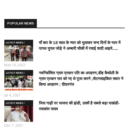
POPULAR NEWS
माँ बाप के 18 साल के प्यार को भुलाकर चन्द दिनों के प्यार में
LATEST NEWS /
पागल युगल जोड़े ने अम्बारी चौकी में रचाई शादी आइये.....
ताज़ातरीन खबरें
May 10, 2021
नवनिर्वाचित ग्राम प्रधान पति का अपहरण,डीह कैथोली के
LATEST NEWS /
ग्राम प्रधान रात को गए थे पूजा करने ,मोटरसाइकिल सवार ने
ताज़ातरीन खबरें
किया अपहरण : दीदारगंज
Jul 4, 2021
जिस गाड़ी पर भाजपा की झंडी, उसमें है सबसे बड़ा पाखंडी-
LATEST NEWS /
रमाकांत यादव
ताज़ातरीन खबरें
Dec 7, 2021