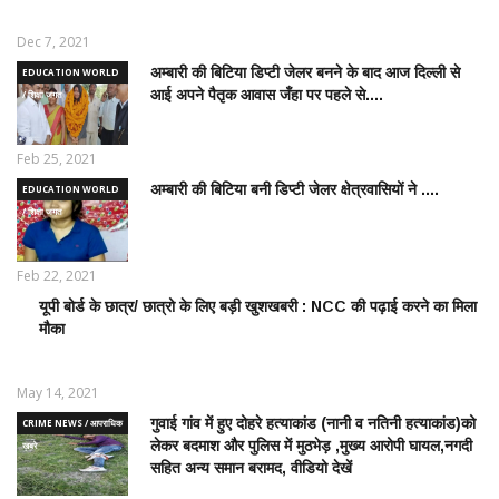
खबरें
Dec 7, 2021
अम्बारी की बिटिया डिप्टी जेलर बनने के बाद आज दिल्ली से
EDUCATION WORLD
आई अपने पैतृक आवास जँहा पर पहले से....
/ शिक्षा जगत
Feb 25, 2021
अम्बारी की बिटिया बनी डिप्टी जेलर क्षेत्रवासियों ने ....
EDUCATION WORLD
/ शिक्षा जगत
Feb 22, 2021
यूपी बोर्ड के छात्र/ छात्रो के लिए बड़ी खुशखबरी : NCC की पढ़ाई करने का मिला
EDUCATION
मौका
WORLD /
शिक्षा जगत
May 14, 2021
गुवाई गांव में हुए दोहरे हत्याकांड (नानी व नतिनी हत्याकांड)को
CRIME NEWS / आपराधिक
लेकर बदमाश और पुलिस में मुठभेड़ ,मुख्य आरोपी घायल,नगदी
ख़बरे
सहित अन्य समान बरामद, वीडियो देखें