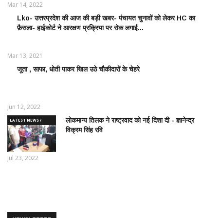
Mar 14, 2022
Lko- उत्तरप्रदेश की आज की बड़ी खबर- पंचायत चुनावों को लेकर HC का
POLITICS
फ़ैसला- हाईकोर्ट ने आरक्षण प्रक्रिया पर रोक लगाई...
NEWS /
राजनीतिक
समाचार
Mar 13, 2021
जूता , साफा, धोती पाकर खिल उठे चौकीदारों के चेहरे
LATEST
NEWS /
ताज़ातरीन
खबरें
Jun 12, 2022
लोकमान्य तिलक ने राष्ट्रवाद को नई दिशा दी - ज्ञानेन्द्र
LATEST NEWS /
विक्रम सिंह रवि
ताज़ातरीन खबरें
Jul 23, 2022