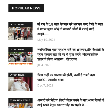
POPULAR NEWS
माँ बाप के 18 साल के प्यार को भुलाकर चन्द दिनों के प्यार
LATEST NEWS /
में पागल युगल जोड़े ने अम्बारी चौकी में रचाई शादी
ताज़ातरीन खबरें
आइये.....
May 10, 2021
नवनिर्वाचित ग्राम प्रधान पति का अपहरण,डीह कैथोली के
LATEST NEWS /
ग्राम प्रधान रात को गए थे पूजा करने ,मोटरसाइकिल
ताज़ातरीन खबरें
सवार ने किया अपहरण : दीदारगंज
Jul 4, 2021
जिस गाड़ी पर भाजपा की झंडी, उसमें है सबसे बड़ा
LATEST NEWS /
पाखंडी- रमाकांत यादव
ताज़ातरीन खबरें
Dec 7, 2021
अम्बारी की बिटिया डिप्टी जेलर बनने के बाद आज दिल्ली से
EDUCATION WORLD
आई अपने पैतृक आवास जँहा पर पहले से....
/ शिक्षा जगत