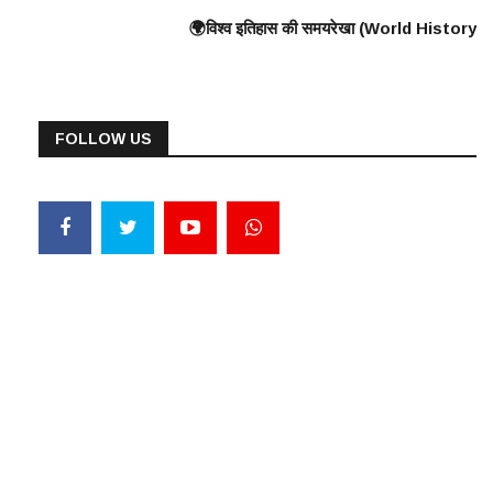
all) के निर्माण की शुरुआत ⸻ 🟠 375 ई. – हूणों का यूरोप पर आक्रमण 🟠 570 ई. – पै
द्ध, यूनानियों ने फारसियों को पराजित किया ♦️ ईसा पूर्व 360 – प्लेटो और अरस्तू 
🌍विश्व इतिहास की समयरेखा (World History Timeline) ⸻ ♦️ ईसा पूर्व 300
FOLLOW US