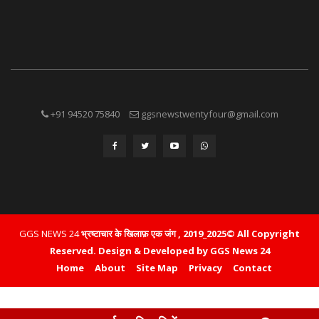
+91 94520 75840
ggsnewstwentyfour@gmail.com
GGS NEWS 24
भ्रष्टाचार के खिलाफ़ एक जंग , 2019_2025© All Copyright
Reserved.
Design & Developed by GGS News 24
Home
About
Site Map
Privacy
Contact