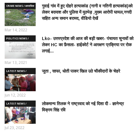
गुवाई गांव में हुए दोहरे हत्याकांड (नानी व नतिनी हत्याकांड)को
CRIME NEWS / आपराधिक
लेकर बदमाश और पुलिस में मुठभेड़ ,मुख्य आरोपी घायल,नगदी
ख़बरे
सहित अन्य समान बरामद, वीडियो देखें
Mar 14, 2022
Lko- उत्तरप्रदेश की आज की बड़ी खबर- पंचायत चुनावों को
POLITICS NEWS /
लेकर HC का फ़ैसला- हाईकोर्ट ने आरक्षण प्रक्रिया पर रोक
राजनीतिक समाचार
लगाई...
Mar 13, 2021
जूता , साफा, धोती पाकर खिल उठे चौकीदारों के चेहरे
LATEST NEWS /
ताज़ातरीन खबरें
Jun 12, 2022
लोकमान्य तिलक ने राष्ट्रवाद को नई दिशा दी - ज्ञानेन्द्र
LATEST NEWS /
विक्रम सिंह रवि
ताज़ातरीन खबरें
Jul 23, 2022