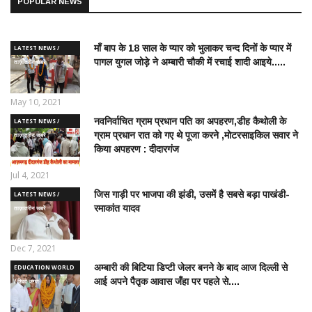
POPULAR NEWS
माँ बाप के 18 साल के प्यार को भुलाकर चन्द दिनों के प्यार में
LATEST NEWS /
पागल युगल जोड़े ने अम्बारी चौकी में रचाई शादी आइये.....
ताज़ातरीन खबरें
May 10, 2021
नवनिर्वाचित ग्राम प्रधान पति का अपहरण,डीह कैथोली के
LATEST NEWS /
ग्राम प्रधान रात को गए थे पूजा करने ,मोटरसाइकिल सवार ने
ताज़ातरीन खबरें
किया अपहरण : दीदारगंज
Jul 4, 2021
जिस गाड़ी पर भाजपा की झंडी, उसमें है सबसे बड़ा पाखंडी-
LATEST NEWS /
रमाकांत यादव
ताज़ातरीन खबरें
Dec 7, 2021
अम्बारी की बिटिया डिप्टी जेलर बनने के बाद आज दिल्ली से
EDUCATION WORLD
आई अपने पैतृक आवास जँहा पर पहले से....
/ शिक्षा जगत