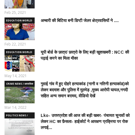
Feb 25, 2021
अम्बारी की बिटिया बनी डिप्टी जेलर क्षेत्रवासियों ने ....
EDUCATION WORLD
/ शिक्षा जगत
Feb 22, 2021
यूपी बोर्ड के छात्र/ छात्रो के लिए बड़ी खुशखबरी : NCC की
EDUCATION WORLD
पढ़ाई करने का मिला मौका
/ शिक्षा जगत
May 14, 2021
गुवाई गांव में हुए दोहरे हत्याकांड (नानी व नतिनी हत्याकांड)को
CRIME NEWS / आपराधिक
लेकर बदमाश और पुलिस में मुठभेड़ ,मुख्य आरोपी घायल,नगदी
ख़बरे
सहित अन्य समान बरामद, वीडियो देखें
Mar 14, 2022
Lko- उत्तरप्रदेश की आज की बड़ी खबर- पंचायत चुनावों को
POLITICS NEWS /
लेकर HC का फ़ैसला- हाईकोर्ट ने आरक्षण प्रक्रिया पर रोक
राजनीतिक समाचार
लगाई...