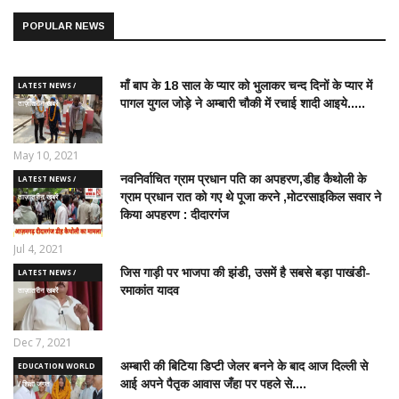
POPULAR NEWS
माँ बाप के 18 साल के प्यार को भुलाकर चन्द दिनों के प्यार में
LATEST NEWS /
पागल युगल जोड़े ने अम्बारी चौकी में रचाई शादी आइये.....
ताज़ातरीन खबरें
May 10, 2021
नवनिर्वाचित ग्राम प्रधान पति का अपहरण,डीह कैथोली के
LATEST NEWS /
ग्राम प्रधान रात को गए थे पूजा करने ,मोटरसाइकिल सवार ने
ताज़ातरीन खबरें
किया अपहरण : दीदारगंज
Jul 4, 2021
जिस गाड़ी पर भाजपा की झंडी, उसमें है सबसे बड़ा पाखंडी-
LATEST NEWS /
रमाकांत यादव
ताज़ातरीन खबरें
Dec 7, 2021
अम्बारी की बिटिया डिप्टी जेलर बनने के बाद आज दिल्ली से
EDUCATION WORLD
आई अपने पैतृक आवास जँहा पर पहले से....
/ शिक्षा जगत