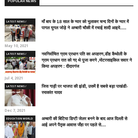
POPULAR NEWS
माँ बाप के 18 साल के प्यार को भुलाकर चन्द दिनों के प्यार में
LATEST NEWS /
पागल युगल जोड़े ने अम्बारी चौकी में रचाई शादी आइये.....
ताज़ातरीन खबरें
May 10, 2021
नवनिर्वाचित ग्राम प्रधान पति का अपहरण,डीह कैथोली के
LATEST NEWS /
ग्राम प्रधान रात को गए थे पूजा करने ,मोटरसाइकिल सवार ने
ताज़ातरीन खबरें
किया अपहरण : दीदारगंज
Jul 4, 2021
जिस गाड़ी पर भाजपा की झंडी, उसमें है सबसे बड़ा पाखंडी-
LATEST NEWS /
रमाकांत यादव
ताज़ातरीन खबरें
Dec 7, 2021
अम्बारी की बिटिया डिप्टी जेलर बनने के बाद आज दिल्ली से
EDUCATION WORLD
आई अपने पैतृक आवास जँहा पर पहले से....
/ शिक्षा जगत