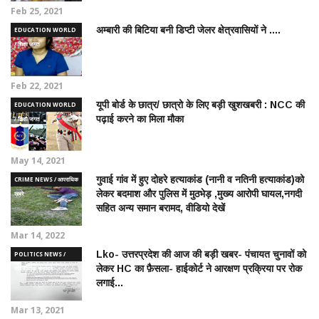
Feb 25, 2021
अम्बारी की बिटिया बनी डिप्टी जेलर क्षेत्रवासियों ने ....
EDUCATION WORLD
/ शिक्षा जगत
Feb 22, 2021
यूपी बोर्ड के छात्र/ छात्रो के लिए बड़ी खुशखबरी : NCC की
EDUCATION WORLD
पढ़ाई करने का मिला मौका
/ शिक्षा जगत
May 14, 2021
गुवाई गांव में हुए दोहरे हत्याकांड (नानी व नतिनी हत्याकांड)को
CRIME NEWS / आपराधिक
लेकर बदमाश और पुलिस में मुठभेड़ ,मुख्य आरोपी घायल,नगदी
ख़बरे
सहित अन्य समान बरामद, वीडियो देखें
Mar 14, 2022
Lko- उत्तरप्रदेश की आज की बड़ी खबर- पंचायत चुनावों को
POLITICS NEWS /
लेकर HC का फ़ैसला- हाईकोर्ट ने आरक्षण प्रक्रिया पर रोक
राजनीतिक समाचार
लगाई...
Mar 13, 2021