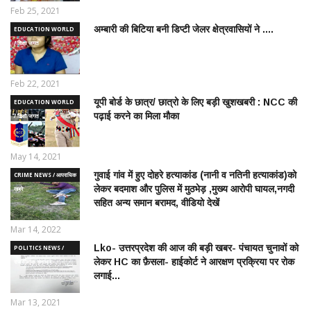
Feb 25, 2021
अम्बारी की बिटिया बनी डिप्टी जेलर क्षेत्रवासियों ने ....
EDUCATION WORLD
/ शिक्षा जगत
Feb 22, 2021
यूपी बोर्ड के छात्र/ छात्रो के लिए बड़ी खुशखबरी : NCC की
EDUCATION WORLD
पढ़ाई करने का मिला मौका
/ शिक्षा जगत
May 14, 2021
गुवाई गांव में हुए दोहरे हत्याकांड (नानी व नतिनी हत्याकांड)को
CRIME NEWS / आपराधिक
लेकर बदमाश और पुलिस में मुठभेड़ ,मुख्य आरोपी घायल,नगदी
ख़बरे
सहित अन्य समान बरामद, वीडियो देखें
Mar 14, 2022
Lko- उत्तरप्रदेश की आज की बड़ी खबर- पंचायत चुनावों को
POLITICS NEWS /
लेकर HC का फ़ैसला- हाईकोर्ट ने आरक्षण प्रक्रिया पर रोक
राजनीतिक समाचार
लगाई...
Mar 13, 2021