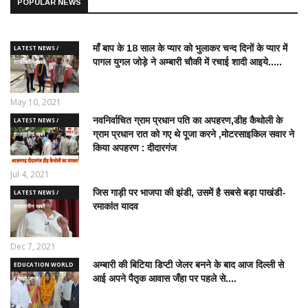
POPULAR NEWS
माँ बाप के 18 साल के प्यार को भुलाकर चन्द दिनों के प्यार में
LATEST NEWS /
पागल युगल जोड़े ने अम्बारी चौकी में रचाई शादी आइये.....
ताज़ातरीन खबरें
May 10, 2021
नवनिर्वाचित ग्राम प्रधान पति का अपहरण,डीह कैथोली के
LATEST NEWS /
ग्राम प्रधान रात को गए थे पूजा करने ,मोटरसाइकिल सवार ने
ताज़ातरीन खबरें
किया अपहरण : दीदारगंज
Jul 4, 2021
जिस गाड़ी पर भाजपा की झंडी, उसमें है सबसे बड़ा पाखंडी-
LATEST NEWS /
रमाकांत यादव
ताज़ातरीन खबरें
Dec 7, 2021
अम्बारी की बिटिया डिप्टी जेलर बनने के बाद आज दिल्ली से
EDUCATION WORLD
आई अपने पैतृक आवास जँहा पर पहले से....
/ शिक्षा जगत