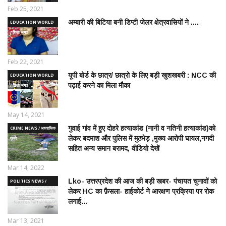
Feb 25, 2021
अम्बारी की बिटिया बनी डिप्टी जेलर क्षेत्रवासियों ने ....
EDUCATION WORLD
/ शिक्षा जगत
Feb 22, 2021
यूपी बोर्ड के छात्र/ छात्रो के लिए बड़ी खुशखबरी : NCC की
EDUCATION WORLD
पढ़ाई करने का मिला मौका
/ शिक्षा जगत
May 14, 2021
गुवाई गांव में हुए दोहरे हत्याकांड (नानी व नतिनी हत्याकांड)को
CRIME NEWS / आपराधिक
लेकर बदमाश और पुलिस में मुठभेड़ ,मुख्य आरोपी घायल,नगदी
ख़बरे
सहित अन्य समान बरामद, वीडियो देखें
Mar 14, 2022
Lko- उत्तरप्रदेश की आज की बड़ी खबर- पंचायत चुनावों को
POLITICS NEWS /
लेकर HC का फ़ैसला- हाईकोर्ट ने आरक्षण प्रक्रिया पर रोक
राजनीतिक समाचार
लगाई...
Mar 13, 2021