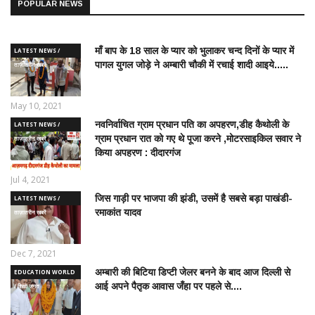
POPULAR NEWS
माँ बाप के 18 साल के प्यार को भुलाकर चन्द दिनों के प्यार में
LATEST NEWS /
पागल युगल जोड़े ने अम्बारी चौकी में रचाई शादी आइये.....
ताज़ातरीन खबरें
May 10, 2021
नवनिर्वाचित ग्राम प्रधान पति का अपहरण,डीह कैथोली के
LATEST NEWS /
ग्राम प्रधान रात को गए थे पूजा करने ,मोटरसाइकिल सवार ने
ताज़ातरीन खबरें
किया अपहरण : दीदारगंज
Jul 4, 2021
जिस गाड़ी पर भाजपा की झंडी, उसमें है सबसे बड़ा पाखंडी-
LATEST NEWS /
रमाकांत यादव
ताज़ातरीन खबरें
Dec 7, 2021
अम्बारी की बिटिया डिप्टी जेलर बनने के बाद आज दिल्ली से
EDUCATION WORLD
आई अपने पैतृक आवास जँहा पर पहले से....
/ शिक्षा जगत