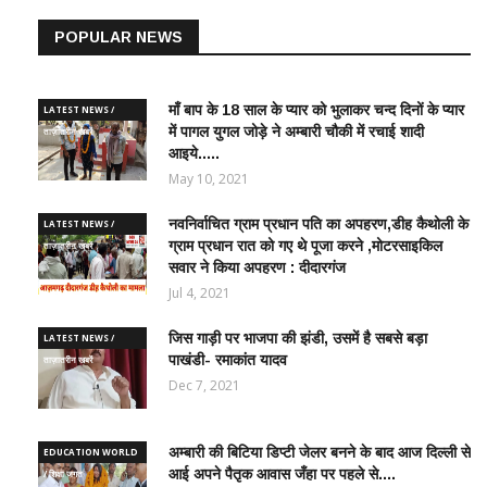
POPULAR NEWS
माँ बाप के 18 साल के प्यार को भुलाकर चन्द दिनों के प्यार
LATEST NEWS /
में पागल युगल जोड़े ने अम्बारी चौकी में रचाई शादी
ताज़ातरीन खबरें
आइये.....
May 10, 2021
नवनिर्वाचित ग्राम प्रधान पति का अपहरण,डीह कैथोली के
LATEST NEWS /
ग्राम प्रधान रात को गए थे पूजा करने ,मोटरसाइकिल
ताज़ातरीन खबरें
सवार ने किया अपहरण : दीदारगंज
Jul 4, 2021
जिस गाड़ी पर भाजपा की झंडी, उसमें है सबसे बड़ा
LATEST NEWS /
पाखंडी- रमाकांत यादव
ताज़ातरीन खबरें
Dec 7, 2021
अम्बारी की बिटिया डिप्टी जेलर बनने के बाद आज दिल्ली से
EDUCATION WORLD
आई अपने पैतृक आवास जँहा पर पहले से....
/ शिक्षा जगत