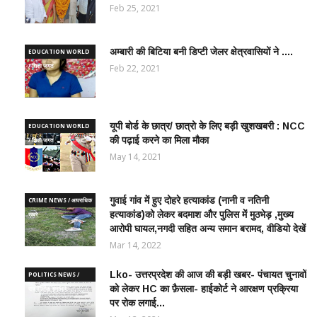
Feb 25, 2021
अम्बारी की बिटिया बनी डिप्टी जेलर क्षेत्रवासियों ने ....
EDUCATION WORLD
/ शिक्षा जगत
Feb 22, 2021
यूपी बोर्ड के छात्र/ छात्रो के लिए बड़ी खुशखबरी : NCC
EDUCATION WORLD
की पढ़ाई करने का मिला मौका
/ शिक्षा जगत
May 14, 2021
गुवाई गांव में हुए दोहरे हत्याकांड (नानी व नतिनी
CRIME NEWS / आपराधिक
हत्याकांड)को लेकर बदमाश और पुलिस में मुठभेड़ ,मुख्य
ख़बरे
आरोपी घायल,नगदी सहित अन्य समान बरामद, वीडियो देखें
Mar 14, 2022
Lko- उत्तरप्रदेश की आज की बड़ी खबर- पंचायत चुनावों
POLITICS NEWS /
को लेकर HC का फ़ैसला- हाईकोर्ट ने आरक्षण प्रक्रिया
राजनीतिक समाचार
पर रोक लगाई...