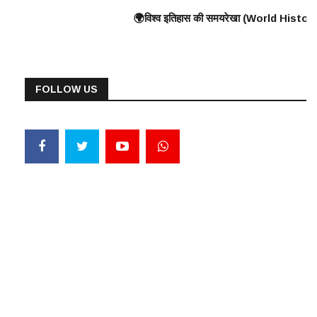
eat Wall) के निर्माण की शुरुआत ⸻ 🟠 375 ई. – हूणों का यूरोप पर आक्रमण 🟠 570 ई.
का युद्ध, यूनानियों ने फारसियों को पराजित किया ♦️ ईसा पूर्व 360 – प्लेटो और अर
🌍विश्व इतिहास की समयरेखा (World History Timeline) ⸻ ♦️ ईसा पूर्
FOLLOW US