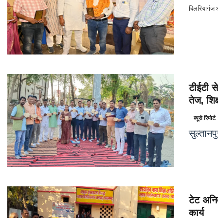
बिलरियागंज आ
टीईटी स
तेज, शि
ब्यूरो रिपोर्ट
सुल्तान
टेट अनिव
कार्य