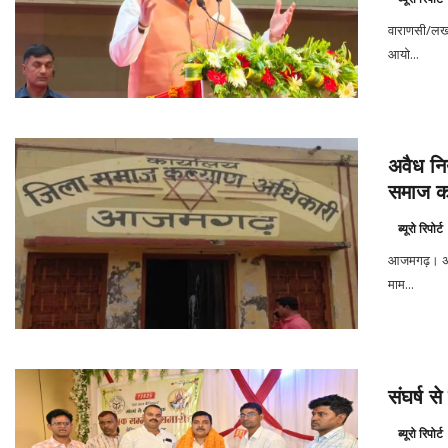
वाराणसी/लखन
आयो...
अवैध नि
समाज कल
ब्यूरो रिपोर्ट
आजमगढ़। अवै
माम...
संघर्ष 
ब्यूरो रिपोर्ट