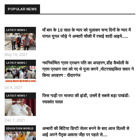
POPULAR NEWS
माँ बाप के 18 साल के प्यार को भुलाकर चन्द दिनों के प्यार में
LATEST NEWS /
पागल युगल जोड़े ने अम्बारी चौकी में रचाई शादी आइये.....
ताज़ातरीन खबरें
May 10, 2021
नवनिर्वाचित ग्राम प्रधान पति का अपहरण,डीह कैथोली के
LATEST NEWS /
ग्राम प्रधान रात को गए थे पूजा करने ,मोटरसाइकिल सवार ने
ताज़ातरीन खबरें
किया अपहरण : दीदारगंज
Jul 4, 2021
जिस गाड़ी पर भाजपा की झंडी, उसमें है सबसे बड़ा पाखंडी-
LATEST NEWS /
रमाकांत यादव
ताज़ातरीन खबरें
Dec 7, 2021
अम्बारी की बिटिया डिप्टी जेलर बनने के बाद आज दिल्ली से
EDUCATION WORLD
आई अपने पैतृक आवास जँहा पर पहले से....
/ शिक्षा जगत