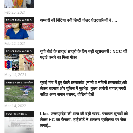
Feb 25, 2021
अम्बारी की बिटिया बनी डिप्टी जेलर क्षेत्रवासियों ने ....
EDUCATION WORLD
/ शिक्षा जगत
Feb 22, 2021
यूपी बोर्ड के छात्र/ छात्रो के लिए बड़ी खुशखबरी : NCC की
EDUCATION WORLD
पढ़ाई करने का मिला मौका
/ शिक्षा जगत
May 14, 2021
गुवाई गांव में हुए दोहरे हत्याकांड (नानी व नतिनी हत्याकांड)को
CRIME NEWS / आपराधिक
लेकर बदमाश और पुलिस में मुठभेड़ ,मुख्य आरोपी घायल,नगदी
ख़बरे
सहित अन्य समान बरामद, वीडियो देखें
Mar 14, 2022
Lko- उत्तरप्रदेश की आज की बड़ी खबर- पंचायत चुनावों को
POLITICS NEWS /
लेकर HC का फ़ैसला- हाईकोर्ट ने आरक्षण प्रक्रिया पर रोक
राजनीतिक समाचार
लगाई...