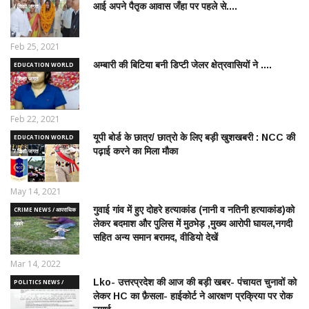
आई अपने पैतृक आवास जँहा पर पहले से....
/ शिक्षा जगत
Feb 25, 2021
अम्बारी की बिटिया बनी डिप्टी जेलर क्षेत्रवासियों ने ....
EDUCATION WORLD
/ शिक्षा जगत
Feb 22, 2021
यूपी बोर्ड के छात्र/ छात्रो के लिए बड़ी खुशखबरी : NCC की
EDUCATION WORLD
पढ़ाई करने का मिला मौका
/ शिक्षा जगत
May 14, 2021
गुवाई गांव में हुए दोहरे हत्याकांड (नानी व नतिनी हत्याकांड)को
CRIME NEWS / आपराधिक
लेकर बदमाश और पुलिस में मुठभेड़ ,मुख्य आरोपी घायल,नगदी
ख़बरे
सहित अन्य समान बरामद, वीडियो देखें
Mar 14, 2022
Lko- उत्तरप्रदेश की आज की बड़ी खबर- पंचायत चुनावों को
POLITICS NEWS /
लेकर HC का फ़ैसला- हाईकोर्ट ने आरक्षण प्रक्रिया पर रोक
राजनीतिक समाचार