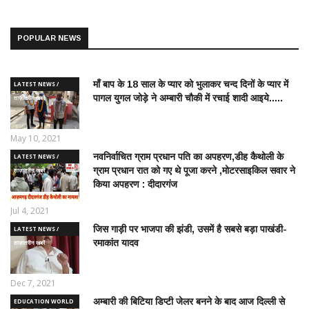
POPULAR NEWS
माँ बाप के 18 साल के प्यार को भुलाकर चन्द दिनों के प्यार में
LATEST NEWS /
पागल युगल जोड़े ने अम्बारी चौकी में रचाई शादी आइये.....
ताज़ातरीन खबरें
May 10, 2021
नवनिर्वाचित ग्राम प्रधान पति का अपहरण,डीह कैथोली के
LATEST NEWS /
ग्राम प्रधान रात को गए थे पूजा करने ,मोटरसाइकिल सवार ने
ताज़ातरीन खबरें
किया अपहरण : दीदारगंज
Jul 4, 2021
जिस गाड़ी पर भाजपा की झंडी, उसमें है सबसे बड़ा पाखंडी-
LATEST NEWS /
रमाकांत यादव
ताज़ातरीन खबरें
Dec 7, 2021
अम्बारी की बिटिया डिप्टी जेलर बनने के बाद आज दिल्ली से
EDUCATION WORLD