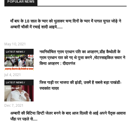
POPULAR NEWS
माँ बाप के 18 साल के प्यार को भुलाकर चन्द दिनों के प्यार में पागल युगल जोड़े ने
LATEST
अम्बारी चौकी में रचाई शादी आइये.....
NEWS /
ताज़ातरीन
खबरें
May 10, 2021
नवनिर्वाचित ग्राम प्रधान पति का अपहरण,डीह कैथोली के
LATEST NEWS /
ग्राम प्रधान रात को गए थे पूजा करने ,मोटरसाइकिल सवार ने
ताज़ातरीन खबरें
किया अपहरण : दीदारगंज
Jul 4, 2021
जिस गाड़ी पर भाजपा की झंडी, उसमें है सबसे बड़ा पाखंडी-
LATEST NEWS /
रमाकांत यादव
ताज़ातरीन खबरें
Dec 7, 2021
अम्बारी की बिटिया डिप्टी जेलर बनने के बाद आज दिल्ली से आई अपने पैतृक आवास
EDUCATION
जँहा पर पहले से....
WORLD /
शिक्षा जगत