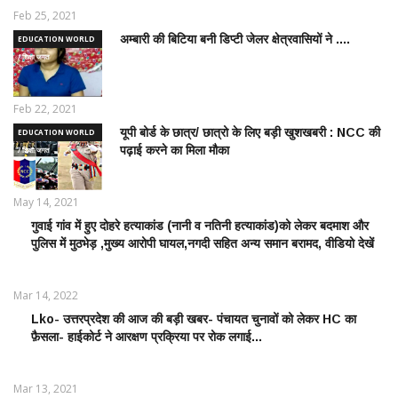
Feb 25, 2021
अम्बारी की बिटिया बनी डिप्टी जेलर क्षेत्रवासियों ने ....
EDUCATION WORLD
/ शिक्षा जगत
Feb 22, 2021
यूपी बोर्ड के छात्र/ छात्रो के लिए बड़ी खुशखबरी : NCC की
EDUCATION WORLD
पढ़ाई करने का मिला मौका
/ शिक्षा जगत
May 14, 2021
गुवाई गांव में हुए दोहरे हत्याकांड (नानी व नतिनी हत्याकांड)को लेकर बदमाश और
CRIME
पुलिस में मुठभेड़ ,मुख्य आरोपी घायल,नगदी सहित अन्य समान बरामद, वीडियो देखें
NEWS
/
आपराधिक
Mar 14, 2022
ख़बरे
Lko- उत्तरप्रदेश की आज की बड़ी खबर- पंचायत चुनावों को लेकर HC का
POLITICS
फ़ैसला- हाईकोर्ट ने आरक्षण प्रक्रिया पर रोक लगाई...
NEWS /
राजनीतिक
समाचार
Mar 13, 2021