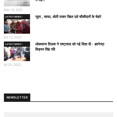
Mar 13, 2021
जूता , साफा, धोती पाकर खिल उठे चौकीदारों के चेहरे
LATEST NEWS /
ताज़ातरीन खबरें
Jun 12, 2022
लोकमान्य तिलक ने राष्ट्रवाद को नई दिशा दी - ज्ञानेन्द्र
LATEST NEWS /
विक्रम सिंह रवि
ताज़ातरीन खबरें
Jul 23, 2022
NEWSLETTER