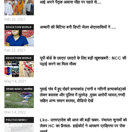
आई अपने पैतृक आवास जँहा पर पहले से....
/ शिक्षा जगत
Feb 25, 2021
अम्बारी की बिटिया बनी डिप्टी जेलर क्षेत्रवासियों ने ....
EDUCATION WORLD
/ शिक्षा जगत
Feb 22, 2021
यूपी बोर्ड के छात्र/ छात्रो के लिए बड़ी खुशखबरी : NCC की
EDUCATION WORLD
पढ़ाई करने का मिला मौका
/ शिक्षा जगत
May 14, 2021
गुवाई गांव में हुए दोहरे हत्याकांड (नानी व नतिनी हत्याकांड)को
CRIME NEWS / आपराधिक
लेकर बदमाश और पुलिस में मुठभेड़ ,मुख्य आरोपी घायल,नगदी
ख़बरे
सहित अन्य समान बरामद, वीडियो देखें
Mar 14, 2022
Lko- उत्तरप्रदेश की आज की बड़ी खबर- पंचायत चुनावों को
POLITICS NEWS /
लेकर HC का फ़ैसला- हाईकोर्ट ने आरक्षण प्रक्रिया पर रोक
राजनीतिक समाचार
लगाई...