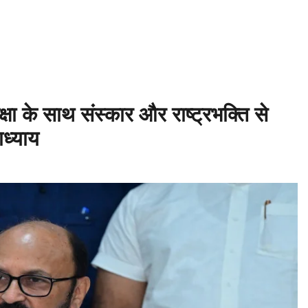
िलोन में सिकंदर महान की मृत्यु ♦️ईसा पूर्व 214 – चीन की महान दीवार (Great Wall
ल आयोजित ♦️ईसा पूर्व 753 – रोम नगर की स्थापना ♦️ईसा पूर्व 490 – मैराथन का युद्
्षा के साथ संस्कार और राष्ट्रभक्ति से
ाध्याय