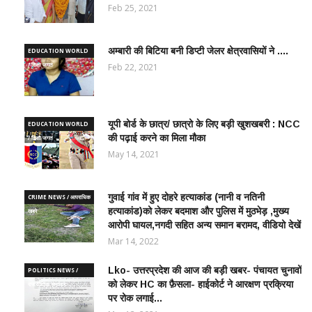
Feb 25, 2021
अम्बारी की बिटिया बनी डिप्टी जेलर क्षेत्रवासियों ने ....
EDUCATION WORLD
/ शिक्षा जगत
Feb 22, 2021
यूपी बोर्ड के छात्र/ छात्रो के लिए बड़ी खुशखबरी : NCC
EDUCATION WORLD
की पढ़ाई करने का मिला मौका
/ शिक्षा जगत
May 14, 2021
गुवाई गांव में हुए दोहरे हत्याकांड (नानी व नतिनी
CRIME NEWS / आपराधिक
हत्याकांड)को लेकर बदमाश और पुलिस में मुठभेड़ ,मुख्य
ख़बरे
आरोपी घायल,नगदी सहित अन्य समान बरामद, वीडियो देखें
Mar 14, 2022
Lko- उत्तरप्रदेश की आज की बड़ी खबर- पंचायत चुनावों
POLITICS NEWS /
को लेकर HC का फ़ैसला- हाईकोर्ट ने आरक्षण प्रक्रिया
राजनीतिक समाचार
पर रोक लगाई...