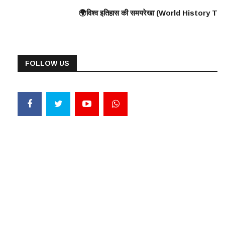
) के निर्माण की शुरुआत ⸻ 🟠 375 ई. – हूणों का यूरोप पर आक्रमण 🟠 570 ई. – पैगंब
ध, यूनानियों ने फारसियों को पराजित किया ♦️ ईसा पूर्व 360 – प्लेटो और अरस्तू का 
🌍विश्व इतिहास की समयरेखा (World History Timeline) ⸻ ♦️ ईसा पूर्व 3000 –
FOLLOW US