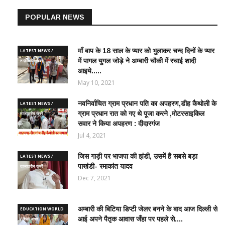
POPULAR NEWS
माँ बाप के 18 साल के प्यार को भुलाकर चन्द दिनों के प्यार
LATEST NEWS /
में पागल युगल जोड़े ने अम्बारी चौकी में रचाई शादी
ताज़ातरीन खबरें
आइये.....
May 10, 2021
नवनिर्वाचित ग्राम प्रधान पति का अपहरण,डीह कैथोली के
LATEST NEWS /
ग्राम प्रधान रात को गए थे पूजा करने ,मोटरसाइकिल
ताज़ातरीन खबरें
सवार ने किया अपहरण : दीदारगंज
Jul 4, 2021
जिस गाड़ी पर भाजपा की झंडी, उसमें है सबसे बड़ा
LATEST NEWS /
पाखंडी- रमाकांत यादव
ताज़ातरीन खबरें
Dec 7, 2021
अम्बारी की बिटिया डिप्टी जेलर बनने के बाद आज दिल्ली से
EDUCATION WORLD
आई अपने पैतृक आवास जँहा पर पहले से....
/ शिक्षा जगत