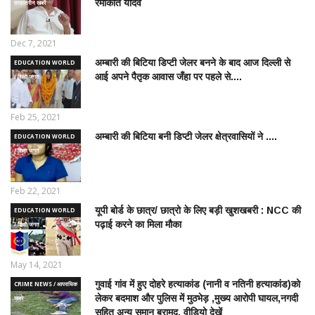
रमाकांत यादव
ताज़ातरीन खबरें
Dec 7, 2021
अम्बारी की बिटिया डिप्टी जेलर बनने के बाद आज दिल्ली से
EDUCATION WORLD
आई अपने पैतृक आवास जँहा पर पहले से....
/ शिक्षा जगत
Feb 25, 2021
अम्बारी की बिटिया बनी डिप्टी जेलर क्षेत्रवासियों ने ....
EDUCATION WORLD
/ शिक्षा जगत
Feb 22, 2021
यूपी बोर्ड के छात्र/ छात्रो के लिए बड़ी खुशखबरी : NCC की
EDUCATION WORLD
पढ़ाई करने का मिला मौका
/ शिक्षा जगत
May 14, 2021
गुवाई गांव में हुए दोहरे हत्याकांड (नानी व नतिनी हत्याकांड)को
CRIME NEWS / आपराधिक
लेकर बदमाश और पुलिस में मुठभेड़ ,मुख्य आरोपी घायल,नगदी
ख़बरे
सहित अन्य समान बरामद, वीडियो देखें