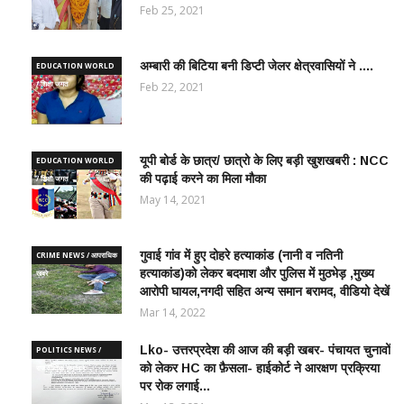
Feb 25, 2021
अम्बारी की बिटिया बनी डिप्टी जेलर क्षेत्रवासियों ने ....
EDUCATION WORLD
/ शिक्षा जगत
Feb 22, 2021
यूपी बोर्ड के छात्र/ छात्रो के लिए बड़ी खुशखबरी : NCC
EDUCATION WORLD
की पढ़ाई करने का मिला मौका
/ शिक्षा जगत
May 14, 2021
गुवाई गांव में हुए दोहरे हत्याकांड (नानी व नतिनी
CRIME NEWS / आपराधिक
हत्याकांड)को लेकर बदमाश और पुलिस में मुठभेड़ ,मुख्य
ख़बरे
आरोपी घायल,नगदी सहित अन्य समान बरामद, वीडियो देखें
Mar 14, 2022
Lko- उत्तरप्रदेश की आज की बड़ी खबर- पंचायत चुनावों
POLITICS NEWS /
को लेकर HC का फ़ैसला- हाईकोर्ट ने आरक्षण प्रक्रिया
राजनीतिक समाचार
पर रोक लगाई...