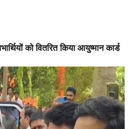
 बाबिलोन में सिकंदर महान की मृत्यु ♦️ईसा पूर्व 214 – चीन की महान दीवार (Great 
क खेल आयोजित ♦️ईसा पूर्व 753 – रोम नगर की स्थापना ♦️ईसा पूर्व 490 – मैराथन का य
भार्थियों को वितरित किया आयुष्मान कार्ड