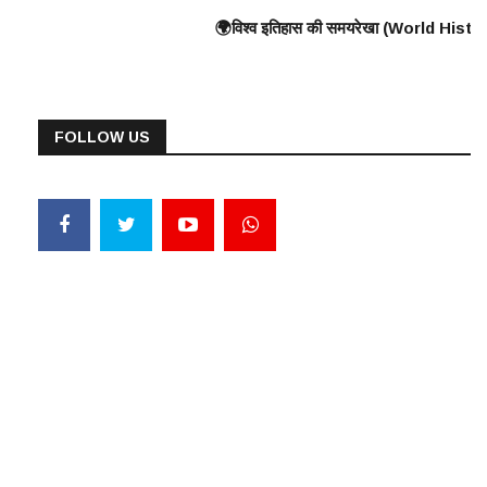
Wall) के निर्माण की शुरुआत ⸻ 🟠 375 ई. – हूणों का यूरोप पर आक्रमण 🟠 570 ई. – प
ुद्ध, यूनानियों ने फारसियों को पराजित किया ♦️ ईसा पूर्व 360 – प्लेटो और अरस्तू
🌍विश्व इतिहास की समयरेखा (World History Timeline) ⸻ ♦️ ईसा पूर्व 30
FOLLOW US