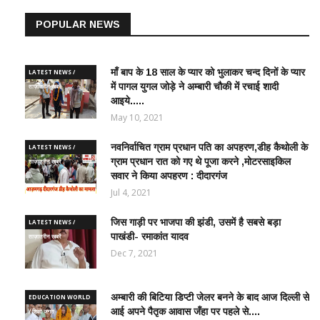
POPULAR NEWS
माँ बाप के 18 साल के प्यार को भुलाकर चन्द दिनों के प्यार
LATEST NEWS /
में पागल युगल जोड़े ने अम्बारी चौकी में रचाई शादी
ताज़ातरीन खबरें
आइये.....
May 10, 2021
नवनिर्वाचित ग्राम प्रधान पति का अपहरण,डीह कैथोली के
LATEST NEWS /
ग्राम प्रधान रात को गए थे पूजा करने ,मोटरसाइकिल
ताज़ातरीन खबरें
सवार ने किया अपहरण : दीदारगंज
Jul 4, 2021
जिस गाड़ी पर भाजपा की झंडी, उसमें है सबसे बड़ा
LATEST NEWS /
पाखंडी- रमाकांत यादव
ताज़ातरीन खबरें
Dec 7, 2021
अम्बारी की बिटिया डिप्टी जेलर बनने के बाद आज दिल्ली से
EDUCATION WORLD
आई अपने पैतृक आवास जँहा पर पहले से....
/ शिक्षा जगत