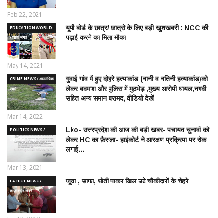
Feb 22, 2021
यूपी बोर्ड के छात्र/ छात्रो के लिए बड़ी खुशखबरी : NCC की
EDUCATION WORLD
पढ़ाई करने का मिला मौका
/ शिक्षा जगत
May 14, 2021
गुवाई गांव में हुए दोहरे हत्याकांड (नानी व नतिनी हत्याकांड)को
CRIME NEWS / आपराधिक
लेकर बदमाश और पुलिस में मुठभेड़ ,मुख्य आरोपी घायल,नगदी
ख़बरे
सहित अन्य समान बरामद, वीडियो देखें
Mar 14, 2022
Lko- उत्तरप्रदेश की आज की बड़ी खबर- पंचायत चुनावों को
POLITICS NEWS /
लेकर HC का फ़ैसला- हाईकोर्ट ने आरक्षण प्रक्रिया पर रोक
राजनीतिक समाचार
लगाई...
Mar 13, 2021
जूता , साफा, धोती पाकर खिल उठे चौकीदारों के चेहरे
LATEST NEWS /
ताज़ातरीन खबरें