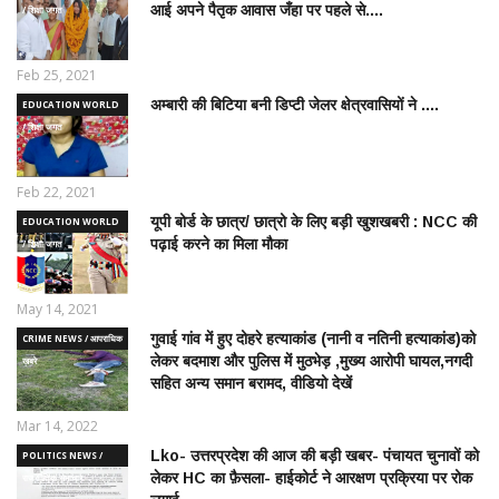
आई अपने पैतृक आवास जँहा पर पहले से....
/ शिक्षा जगत
Feb 25, 2021
अम्बारी की बिटिया बनी डिप्टी जेलर क्षेत्रवासियों ने ....
EDUCATION WORLD
/ शिक्षा जगत
Feb 22, 2021
यूपी बोर्ड के छात्र/ छात्रो के लिए बड़ी खुशखबरी : NCC की
EDUCATION WORLD
पढ़ाई करने का मिला मौका
/ शिक्षा जगत
May 14, 2021
गुवाई गांव में हुए दोहरे हत्याकांड (नानी व नतिनी हत्याकांड)को
CRIME NEWS / आपराधिक
लेकर बदमाश और पुलिस में मुठभेड़ ,मुख्य आरोपी घायल,नगदी
ख़बरे
सहित अन्य समान बरामद, वीडियो देखें
Mar 14, 2022
Lko- उत्तरप्रदेश की आज की बड़ी खबर- पंचायत चुनावों को
POLITICS NEWS /
लेकर HC का फ़ैसला- हाईकोर्ट ने आरक्षण प्रक्रिया पर रोक
राजनीतिक समाचार