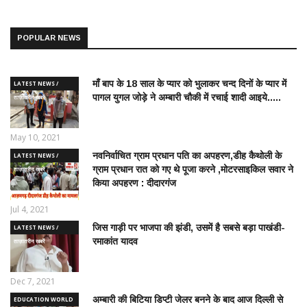
POPULAR NEWS
माँ बाप के 18 साल के प्यार को भुलाकर चन्द दिनों के प्यार में
LATEST NEWS /
पागल युगल जोड़े ने अम्बारी चौकी में रचाई शादी आइये.....
ताज़ातरीन खबरें
May 10, 2021
नवनिर्वाचित ग्राम प्रधान पति का अपहरण,डीह कैथोली के
LATEST NEWS /
ग्राम प्रधान रात को गए थे पूजा करने ,मोटरसाइकिल सवार ने
ताज़ातरीन खबरें
किया अपहरण : दीदारगंज
Jul 4, 2021
जिस गाड़ी पर भाजपा की झंडी, उसमें है सबसे बड़ा पाखंडी-
LATEST NEWS /
रमाकांत यादव
ताज़ातरीन खबरें
Dec 7, 2021
अम्बारी की बिटिया डिप्टी जेलर बनने के बाद आज दिल्ली से
EDUCATION WORLD