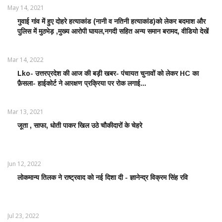
May 14, 2021
गुवाई गांव में हुए दोहरे हत्याकांड (नानी व नतिनी हत्याकांड)को लेकर बदमाश और
CRIME
पुलिस में मुठभेड़ ,मुख्य आरोपी घायल,नगदी सहित अन्य समान बरामद, वीडियो देखें
NEWS
/
आपराधिक
Mar 14, 2022
ख़बरे
Lko- उत्तरप्रदेश की आज की बड़ी खबर- पंचायत चुनावों को लेकर HC का
POLITICS
फ़ैसला- हाईकोर्ट ने आरक्षण प्रक्रिया पर रोक लगाई...
NEWS /
राजनीतिक
समाचार
Mar 13, 2021
जूता , साफा, धोती पाकर खिल उठे चौकीदारों के चेहरे
LATEST
NEWS /
ताज़ातरीन
खबरें
Jun 12, 2022
लोकमान्य तिलक ने राष्ट्रवाद को नई दिशा दी - ज्ञानेन्द्र विक्रम सिंह रवि
LATEST
NEWS /
ताज़ातरीन
खबरें
Jul 23, 2022