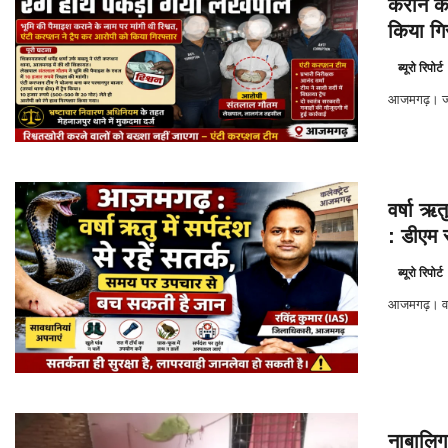
कराने के
किया गि
ब्यूरो रिपोर्ट
आजमगढ़। जनपद
वर्षा ऋत
: डीएम र
ब्यूरो रिपोर्ट
आजमगढ़। वर्षा
नाबालिग