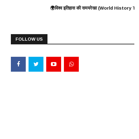
all) के निर्माण की शुरुआत ⸻ 🟠 375 ई. – हूणों का यूरोप पर आक्रमण 🟠 570 ई. – पै
द्ध, यूनानियों ने फारसियों को पराजित किया ♦️ ईसा पूर्व 360 – प्लेटो और अरस्तू 
🌍विश्व इतिहास की समयरेखा (World History Timeline) ⸻ ♦️ ईसा पूर्व 300
FOLLOW US