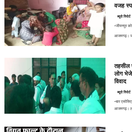
वजह स्पष
ब्यूरो रिपोर्ट
•जीयनपुर कोत
आजमगढ़। जी
तहसील प
लोग भेज
विवाद
ब्यूरो रिपोर्ट
•बार एसोसिएशन
आजमगढ़। ला