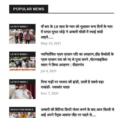
POPULAR NEWS
माँ बाप के 18 साल के प्यार को भुलाकर चन्द दिनों के प्यार
LATEST NEWS /
में पागल युगल जोड़े ने अम्बारी चौकी में रचाई शादी
ताज़ातरीन खबरें
आइये.....
May 10, 2021
नवनिर्वाचित ग्राम प्रधान पति का अपहरण,डीह कैथोली के
LATEST NEWS /
ग्राम प्रधान रात को गए थे पूजा करने ,मोटरसाइकिल
ताज़ातरीन खबरें
सवार ने किया अपहरण : दीदारगंज
Jul 4, 2021
जिस गाड़ी पर भाजपा की झंडी, उसमें है सबसे बड़ा
LATEST NEWS /
पाखंडी- रमाकांत यादव
ताज़ातरीन खबरें
Dec 7, 2021
अम्बारी की बिटिया डिप्टी जेलर बनने के बाद आज दिल्ली से
EDUCATION WORLD
आई अपने पैतृक आवास जँहा पर पहले से....
/ शिक्षा जगत