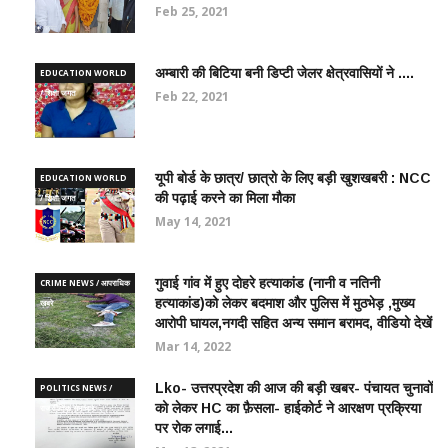
Feb 25, 2021
अम्बारी की बिटिया बनी डिप्टी जेलर क्षेत्रवासियों ने ....
EDUCATION WORLD
/ शिक्षा जगत
Feb 22, 2021
यूपी बोर्ड के छात्र/ छात्रो के लिए बड़ी खुशखबरी : NCC
EDUCATION WORLD
की पढ़ाई करने का मिला मौका
/ शिक्षा जगत
May 14, 2021
गुवाई गांव में हुए दोहरे हत्याकांड (नानी व नतिनी
CRIME NEWS / आपराधिक
हत्याकांड)को लेकर बदमाश और पुलिस में मुठभेड़ ,मुख्य
ख़बरे
आरोपी घायल,नगदी सहित अन्य समान बरामद, वीडियो देखें
Mar 14, 2022
Lko- उत्तरप्रदेश की आज की बड़ी खबर- पंचायत चुनावों
POLITICS NEWS /
को लेकर HC का फ़ैसला- हाईकोर्ट ने आरक्षण प्रक्रिया
राजनीतिक समाचार
पर रोक लगाई...