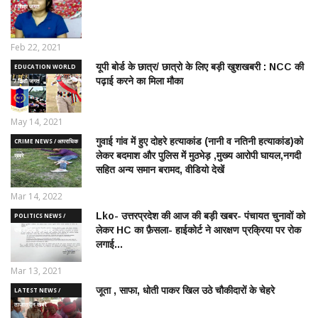
/ शिक्षा जगत
Feb 22, 2021
यूपी बोर्ड के छात्र/ छात्रो के लिए बड़ी खुशखबरी : NCC की
EDUCATION WORLD
पढ़ाई करने का मिला मौका
/ शिक्षा जगत
May 14, 2021
गुवाई गांव में हुए दोहरे हत्याकांड (नानी व नतिनी हत्याकांड)को
CRIME NEWS / आपराधिक
लेकर बदमाश और पुलिस में मुठभेड़ ,मुख्य आरोपी घायल,नगदी
ख़बरे
सहित अन्य समान बरामद, वीडियो देखें
Mar 14, 2022
Lko- उत्तरप्रदेश की आज की बड़ी खबर- पंचायत चुनावों को
POLITICS NEWS /
लेकर HC का फ़ैसला- हाईकोर्ट ने आरक्षण प्रक्रिया पर रोक
राजनीतिक समाचार
लगाई...
Mar 13, 2021
जूता , साफा, धोती पाकर खिल उठे चौकीदारों के चेहरे
LATEST NEWS /
ताज़ातरीन खबरें