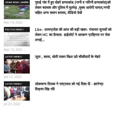
गुवाई गांव में हुए दोहरे हत्याकांड (नानी व नतिनी हत्याकांड)को
CRIME NEWS / आपराधिक
लेकर बदमाश और पुलिस में मुठभेड़ ,मुख्य आरोपी घायल,नगदी
ख़बरे
सहित अन्य समान बरामद, वीडियो देखें
Mar 14, 2022
Lko- उत्तरप्रदेश की आज की बड़ी खबर- पंचायत चुनावों को
POLITICS NEWS /
लेकर HC का फ़ैसला- हाईकोर्ट ने आरक्षण प्रक्रिया पर रोक
राजनीतिक समाचार
लगाई...
Mar 13, 2021
जूता , साफा, धोती पाकर खिल उठे चौकीदारों के चेहरे
LATEST NEWS /
ताज़ातरीन खबरें
Jun 12, 2022
लोकमान्य तिलक ने राष्ट्रवाद को नई दिशा दी - ज्ञानेन्द्र
LATEST NEWS /
विक्रम सिंह रवि
ताज़ातरीन खबरें
Jul 23, 2022