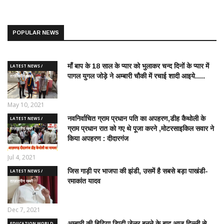
POPULAR NEWS
माँ बाप के 18 साल के प्यार को भुलाकर चन्द दिनों के प्यार में
LATEST NEWS /
पागल युगल जोड़े ने अम्बारी चौकी में रचाई शादी आइये.....
ताज़ातरीन खबरें
May 10, 2021
नवनिर्वाचित ग्राम प्रधान पति का अपहरण,डीह कैथोली के
LATEST NEWS /
ग्राम प्रधान रात को गए थे पूजा करने ,मोटरसाइकिल सवार ने
ताज़ातरीन खबरें
किया अपहरण : दीदारगंज
Jul 4, 2021
जिस गाड़ी पर भाजपा की झंडी, उसमें है सबसे बड़ा पाखंडी-
LATEST NEWS /
रमाकांत यादव
ताज़ातरीन खबरें
Dec 7, 2021
अम्बारी की बिटिया डिप्टी जेलर बनने के बाद आज दिल्ली से
EDUCATION WORLD