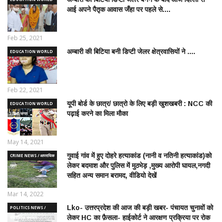
आई अपने पैतृक आवास जँहा पर पहले से....
/ शिक्षा जगत
Feb 25, 2021
अम्बारी की बिटिया बनी डिप्टी जेलर क्षेत्रवासियों ने ....
EDUCATION WORLD
/ शिक्षा जगत
Feb 22, 2021
यूपी बोर्ड के छात्र/ छात्रो के लिए बड़ी खुशखबरी : NCC की
EDUCATION WORLD
पढ़ाई करने का मिला मौका
/ शिक्षा जगत
May 14, 2021
गुवाई गांव में हुए दोहरे हत्याकांड (नानी व नतिनी हत्याकांड)को
CRIME NEWS / आपराधिक
लेकर बदमाश और पुलिस में मुठभेड़ ,मुख्य आरोपी घायल,नगदी
ख़बरे
सहित अन्य समान बरामद, वीडियो देखें
Mar 14, 2022
Lko- उत्तरप्रदेश की आज की बड़ी खबर- पंचायत चुनावों को
POLITICS NEWS /
लेकर HC का फ़ैसला- हाईकोर्ट ने आरक्षण प्रक्रिया पर रोक
राजनीतिक समाचार