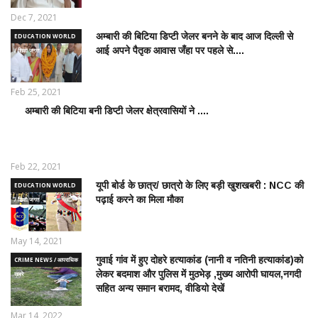
Dec 7, 2021
अम्बारी की बिटिया डिप्टी जेलर बनने के बाद आज दिल्ली से
EDUCATION WORLD
आई अपने पैतृक आवास जँहा पर पहले से....
/ शिक्षा जगत
Feb 25, 2021
अम्बारी की बिटिया बनी डिप्टी जेलर क्षेत्रवासियों ने ....
EDUCATION
WORLD /
शिक्षा जगत
Feb 22, 2021
यूपी बोर्ड के छात्र/ छात्रो के लिए बड़ी खुशखबरी : NCC की
EDUCATION WORLD
पढ़ाई करने का मिला मौका
/ शिक्षा जगत
May 14, 2021
गुवाई गांव में हुए दोहरे हत्याकांड (नानी व नतिनी हत्याकांड)को
CRIME NEWS / आपराधिक
लेकर बदमाश और पुलिस में मुठभेड़ ,मुख्य आरोपी घायल,नगदी
ख़बरे
सहित अन्य समान बरामद, वीडियो देखें
Mar 14, 2022