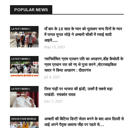
POPULAR NEWS
माँ बाप के 18 साल के प्यार को भुलाकर चन्द दिनों के प्यार
LATEST NEWS /
में पागल युगल जोड़े ने अम्बारी चौकी में रचाई शादी
ताज़ातरीन खबरें
आइये.....
May 10, 2021
नवनिर्वाचित ग्राम प्रधान पति का अपहरण,डीह कैथोली के
LATEST NEWS /
ग्राम प्रधान रात को गए थे पूजा करने ,मोटरसाइकिल
ताज़ातरीन खबरें
सवार ने किया अपहरण : दीदारगंज
Jul 4, 2021
जिस गाड़ी पर भाजपा की झंडी, उसमें है सबसे बड़ा
LATEST NEWS /
पाखंडी- रमाकांत यादव
ताज़ातरीन खबरें
Dec 7, 2021
अम्बारी की बिटिया डिप्टी जेलर बनने के बाद आज दिल्ली से
EDUCATION WORLD
आई अपने पैतृक आवास जँहा पर पहले से....
/ शिक्षा जगत