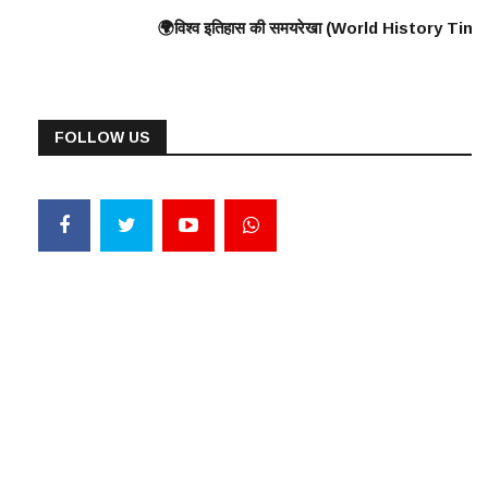
के निर्माण की शुरुआत ⸻ 🟠 375 ई. – हूणों का यूरोप पर आक्रमण 🟠 570 ई. – पैगंबर 
 यूनानियों ने फारसियों को पराजित किया ♦️ ईसा पूर्व 360 – प्लेटो और अरस्तू का दा
🌍विश्व इतिहास की समयरेखा (World History Timeline) ⸻ ♦️ ईसा पूर्व 3000 – ग
FOLLOW US