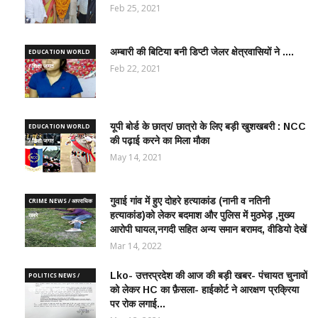
Feb 25, 2021
अम्बारी की बिटिया बनी डिप्टी जेलर क्षेत्रवासियों ने ....
EDUCATION WORLD
/ शिक्षा जगत
Feb 22, 2021
यूपी बोर्ड के छात्र/ छात्रो के लिए बड़ी खुशखबरी : NCC
EDUCATION WORLD
की पढ़ाई करने का मिला मौका
/ शिक्षा जगत
May 14, 2021
गुवाई गांव में हुए दोहरे हत्याकांड (नानी व नतिनी
CRIME NEWS / आपराधिक
हत्याकांड)को लेकर बदमाश और पुलिस में मुठभेड़ ,मुख्य
ख़बरे
आरोपी घायल,नगदी सहित अन्य समान बरामद, वीडियो देखें
Mar 14, 2022
Lko- उत्तरप्रदेश की आज की बड़ी खबर- पंचायत चुनावों
POLITICS NEWS /
को लेकर HC का फ़ैसला- हाईकोर्ट ने आरक्षण प्रक्रिया
राजनीतिक समाचार
पर रोक लगाई...