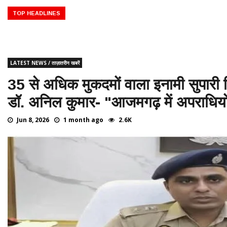
र्शनिक काल ♦️ ईसा पूर्व 332 – मिस्र पर सिकंदर का अधिकार ♦️ईसा पूर्व 323 – बाबि
्रेट पिरामिड्स (मिस्र) का निर्माण ♦️ईसा पूर्व 776 – ग्रीस में प्रथम ओलंपिक खेल 
TOP HEADLINES
LATEST NEWS / ताज़ातरीन खबरें
35 से अधिक मुकदमों वाला इनामी सुपारी कि
डॉ. अनिल कुमार- "आजमगढ़ में अपराधियो
Jun 8, 2026
1 month ago
2.6K