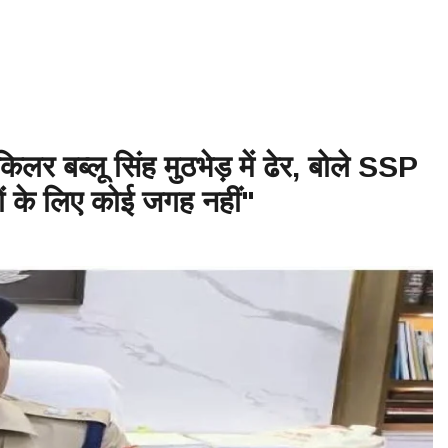
लोन में सिकंदर महान की मृत्यु ♦️ईसा पूर्व 214 – चीन की महान दीवार (Great Wall) 
आयोजित ♦️ईसा पूर्व 753 – रोम नगर की स्थापना ♦️ईसा पूर्व 490 – मैराथन का युद्ध,
लर बब्लू सिंह मुठभेड़ में ढेर, बोले SSP
ं के लिए कोई जगह नहीं"