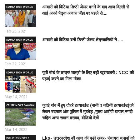
अम्बारी की बिटिया डिप्टी जेलर बनने के बाद आज दिल्ली से
EDUCATION WORLD
आई अपने पैतृक आवास जँहा पर पहले से....
/ शिक्षा जगत
Feb 25, 2021
अम्बारी की बिटिया बनी डिप्टी जेलर क्षेत्रवासियों ने ....
EDUCATION WORLD
/ शिक्षा जगत
Feb 22, 2021
यूपी बोर्ड के छात्र/ छात्रो के लिए बड़ी खुशखबरी : NCC की
EDUCATION WORLD
पढ़ाई करने का मिला मौका
/ शिक्षा जगत
May 14, 2021
गुवाई गांव में हुए दोहरे हत्याकांड (नानी व नतिनी हत्याकांड)को
CRIME NEWS / आपराधिक
लेकर बदमाश और पुलिस में मुठभेड़ ,मुख्य आरोपी घायल,नगदी
ख़बरे
सहित अन्य समान बरामद, वीडियो देखें
Mar 14, 2022
Lko- उत्तरप्रदेश की आज की बड़ी खबर- पंचायत चुनावों को
POLITICS NEWS /