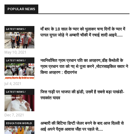
POPULAR NEWS
माँ बाप के 18 साल के प्यार को भुलाकर चन्द दिनों के प्यार में
LATEST NEWS /
पागल युगल जोड़े ने अम्बारी चौकी में रचाई शादी आइये.....
ताज़ातरीन खबरें
May 10, 2021
नवनिर्वाचित ग्राम प्रधान पति का अपहरण,डीह कैथोली के
LATEST NEWS /
ग्राम प्रधान रात को गए थे पूजा करने ,मोटरसाइकिल सवार ने
ताज़ातरीन खबरें
किया अपहरण : दीदारगंज
Jul 4, 2021
जिस गाड़ी पर भाजपा की झंडी, उसमें है सबसे बड़ा पाखंडी-
LATEST NEWS /
रमाकांत यादव
ताज़ातरीन खबरें
Dec 7, 2021
अम्बारी की बिटिया डिप्टी जेलर बनने के बाद आज दिल्ली से
EDUCATION WORLD
आई अपने पैतृक आवास जँहा पर पहले से....
/ शिक्षा जगत