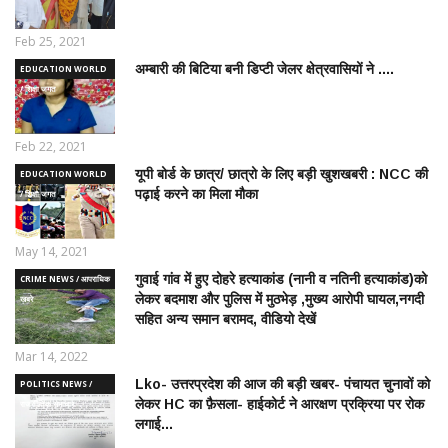
Feb 25, 2021
अम्बारी की बिटिया बनी डिप्टी जेलर क्षेत्रवासियों ने ....
EDUCATION WORLD
/ शिक्षा जगत
Feb 22, 2021
यूपी बोर्ड के छात्र/ छात्रो के लिए बड़ी खुशखबरी : NCC की
EDUCATION WORLD
पढ़ाई करने का मिला मौका
/ शिक्षा जगत
May 14, 2021
गुवाई गांव में हुए दोहरे हत्याकांड (नानी व नतिनी हत्याकांड)को
CRIME NEWS / आपराधिक
लेकर बदमाश और पुलिस में मुठभेड़ ,मुख्य आरोपी घायल,नगदी
ख़बरे
सहित अन्य समान बरामद, वीडियो देखें
Mar 14, 2022
Lko- उत्तरप्रदेश की आज की बड़ी खबर- पंचायत चुनावों को
POLITICS NEWS /
लेकर HC का फ़ैसला- हाईकोर्ट ने आरक्षण प्रक्रिया पर रोक
राजनीतिक समाचार
लगाई...