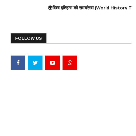
Wall) के निर्माण की शुरुआत ⸻ 🟠 375 ई. – हूणों का यूरोप पर आक्रमण 🟠 570 ई. – 
युद्ध, यूनानियों ने फारसियों को पराजित किया ♦️ ईसा पूर्व 360 – प्लेटो और अरस्तू
🌍विश्व इतिहास की समयरेखा (World History Timeline) ⸻ ♦️ ईसा पूर्व 30
FOLLOW US