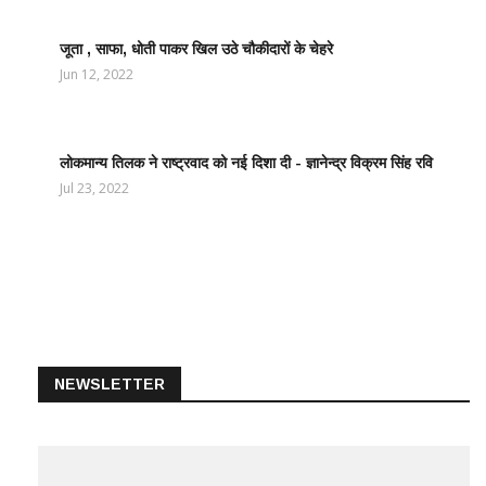
जूता , साफा, धोती पाकर खिल उठे चौकीदारों के चेहरे
LATEST
NEWS /
Jun 12, 2022
ताज़ातरीन
खबरें
लोकमान्य तिलक ने राष्ट्रवाद को नई दिशा दी - ज्ञानेन्द्र विक्रम सिंह रवि
LATEST
NEWS /
Jul 23, 2022
ताज़ातरीन
खबरें
NEWSLETTER