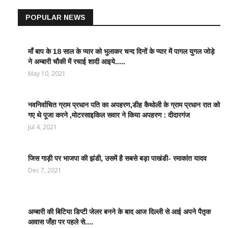
POPULAR NEWS
माँ बाप के 18 साल के प्यार को भुलाकर चन्द दिनों के प्यार में पागल युगल जोड़े
LATEST
ने अम्बारी चौकी में रचाई शादी आइये.....
NEWS /
ताज़ातरीन
May 10, 2021
खबरें
नवनिर्वाचित ग्राम प्रधान पति का अपहरण,डीह कैथोली के ग्राम प्रधान रात को
LATEST
गए थे पूजा करने ,मोटरसाइकिल सवार ने किया अपहरण : दीदारगंज
NEWS /
ताज़ातरीन
Jul 4, 2021
खबरें
जिस गाड़ी पर भाजपा की झंडी, उसमें है सबसे बड़ा पाखंडी- रमाकांत यादव
LATEST
NEWS /
Dec 7, 2021
ताज़ातरीन
खबरें
अम्बारी की बिटिया डिप्टी जेलर बनने के बाद आज दिल्ली से आई अपने पैतृक
EDUCATION
आवास जँहा पर पहले से....
WORLD /