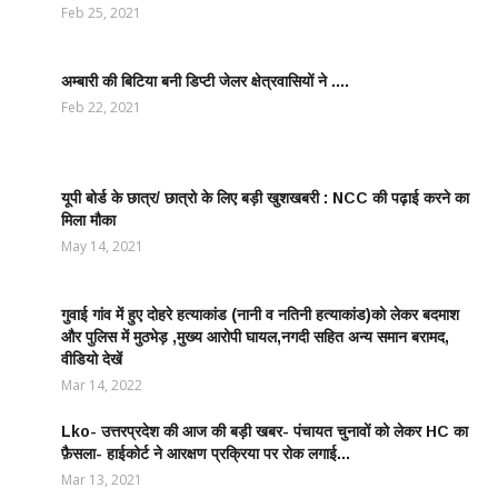
शिक्षा जगत
Feb 25, 2021
अम्बारी की बिटिया बनी डिप्टी जेलर क्षेत्रवासियों ने ....
EDUCATION
WORLD /
Feb 22, 2021
शिक्षा जगत
यूपी बोर्ड के छात्र/ छात्रो के लिए बड़ी खुशखबरी : NCC की पढ़ाई करने का
EDUCATION
मिला मौका
WORLD /
शिक्षा जगत
May 14, 2021
गुवाई गांव में हुए दोहरे हत्याकांड (नानी व नतिनी हत्याकांड)को लेकर बदमाश
CRIME
और पुलिस में मुठभेड़ ,मुख्य आरोपी घायल,नगदी सहित अन्य समान बरामद,
NEWS
वीडियो देखें
/
आपराधिक
Mar 14, 2022
ख़बरे
Lko- उत्तरप्रदेश की आज की बड़ी खबर- पंचायत चुनावों को लेकर HC का
POLITICS
फ़ैसला- हाईकोर्ट ने आरक्षण प्रक्रिया पर रोक लगाई...
NEWS /
राजनीतिक
Mar 13, 2021
समाचार