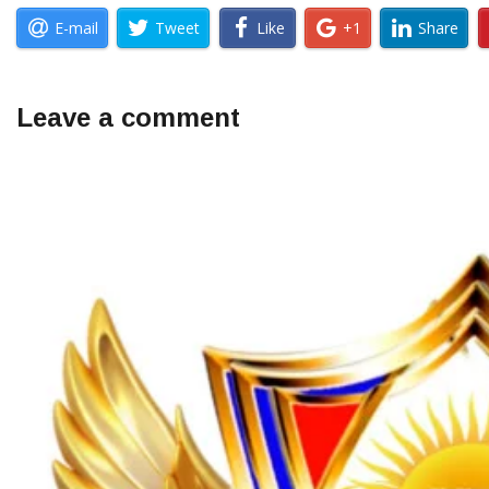
E-mail
Tweet
Like
+1
Share
Leave a comment