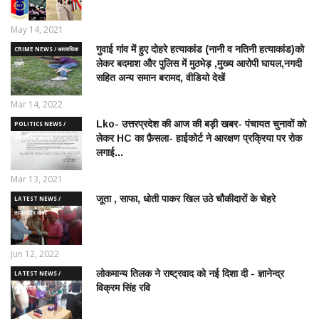
May 14, 2021
गुवाई गांव में हुए दोहरे हत्याकांड (नानी व नतिनी हत्याकांड)को
CRIME NEWS / आपराधिक
लेकर बदमाश और पुलिस में मुठभेड़ ,मुख्य आरोपी घायल,नगदी
ख़बरे
सहित अन्य समान बरामद, वीडियो देखें
Mar 14, 2022
Lko- उत्तरप्रदेश की आज की बड़ी खबर- पंचायत चुनावों को
POLITICS NEWS /
लेकर HC का फ़ैसला- हाईकोर्ट ने आरक्षण प्रक्रिया पर रोक
राजनीतिक समाचार
लगाई...
Mar 13, 2021
जूता , साफा, धोती पाकर खिल उठे चौकीदारों के चेहरे
LATEST NEWS /
ताज़ातरीन खबरें
Jun 12, 2022
लोकमान्य तिलक ने राष्ट्रवाद को नई दिशा दी - ज्ञानेन्द्र
LATEST NEWS /
विक्रम सिंह रवि
ताज़ातरीन खबरें