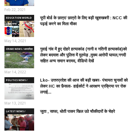
Feb 22, 2021
यूपी बोर्ड के छात्र/ छात्रो के लिए बड़ी खुशखबरी : NCC की
EDUCATION WORLD
पढ़ाई करने का मिला मौका
/ शिक्षा जगत
May 14, 2021
गुवाई गांव में हुए दोहरे हत्याकांड (नानी व नतिनी हत्याकांड)को
CRIME NEWS / आपराधिक
लेकर बदमाश और पुलिस में मुठभेड़ ,मुख्य आरोपी घायल,नगदी
ख़बरे
सहित अन्य समान बरामद, वीडियो देखें
Mar 14, 2022
Lko- उत्तरप्रदेश की आज की बड़ी खबर- पंचायत चुनावों को
POLITICS NEWS /
लेकर HC का फ़ैसला- हाईकोर्ट ने आरक्षण प्रक्रिया पर रोक
राजनीतिक समाचार
लगाई...
Mar 13, 2021
जूता , साफा, धोती पाकर खिल उठे चौकीदारों के चेहरे
LATEST NEWS /
ताज़ातरीन खबरें