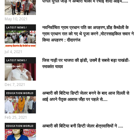
पागल युगल जोड़े ने अम्बारी चौकी में रचाई शादी आइये.....
ताज़ातरीन खबरें
May 10, 2021
नवनिर्वाचित ग्राम प्रधान पति का अपहरण,डीह कैथोली के
LATEST NEWS /
ग्राम प्रधान रात को गए थे पूजा करने ,मोटरसाइकिल सवार ने
ताज़ातरीन खबरें
किया अपहरण : दीदारगंज
Jul 4, 2021
जिस गाड़ी पर भाजपा की झंडी, उसमें है सबसे बड़ा पाखंडी-
LATEST NEWS /
रमाकांत यादव
ताज़ातरीन खबरें
Dec 7, 2021
अम्बारी की बिटिया डिप्टी जेलर बनने के बाद आज दिल्ली से
EDUCATION WORLD
आई अपने पैतृक आवास जँहा पर पहले से....
/ शिक्षा जगत
Feb 25, 2021
अम्बारी की बिटिया बनी डिप्टी जेलर क्षेत्रवासियों ने ....
EDUCATION WORLD
/ शिक्षा जगत