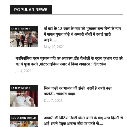
POPULAR NEWS
माँ बाप के 18 साल के प्यार को भुलाकर चन्द दिनों के प्यार
LATEST NEWS /
में पागल युगल जोड़े ने अम्बारी चौकी में रचाई शादी
ताज़ातरीन खबरें
आइये.....
May 10, 2021
नवनिर्वाचित ग्राम प्रधान पति का अपहरण,डीह कैथोली के ग्राम प्रधान रात को
LATEST
गए थे पूजा करने ,मोटरसाइकिल सवार ने किया अपहरण : दीदारगंज
NEWS /
ताज़ातरीन
Jul 4, 2021
खबरें
जिस गाड़ी पर भाजपा की झंडी, उसमें है सबसे बड़ा
LATEST NEWS /
पाखंडी- रमाकांत यादव
ताज़ातरीन खबरें
Dec 7, 2021
अम्बारी की बिटिया डिप्टी जेलर बनने के बाद आज दिल्ली से
EDUCATION WORLD
आई अपने पैतृक आवास जँहा पर पहले से....
/ शिक्षा जगत