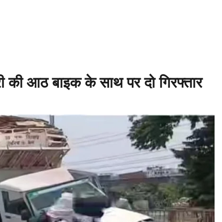
23 – बाबिलोन में सिकंदर महान की मृत्यु ♦️ईसा पूर्व 214 – चीन की महान दीवार (Gre
लंपिक खेल आयोजित ♦️ईसा पूर्व 753 – रोम नगर की स्थापना ♦️ईसा पूर्व 490 – मैराथन 
री की आठ बाइक के साथ पर दो गिरफ्तार