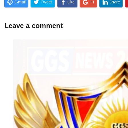
E-mail
Tweet
Like
+1
Share
Leave a comment