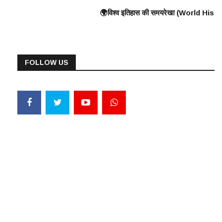
at Wall) के निर्माण की शुरुआत ⸻ 🟠 375 ई. – हूणों का यूरोप पर आक्रमण 🟠 570 ई.
का युद्ध, यूनानियों ने फारसियों को पराजित किया ♦️ ईसा पूर्व 360 – प्लेटो और अरस
🌍विश्व इतिहास की समयरेखा (World History Timeline) ⸻ ♦️ ईसा पूर्व
FOLLOW US