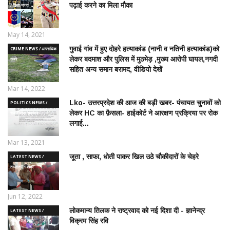
पढ़ाई करने का मिला मौका
/ शिक्षा जगत
May 14, 2021
गुवाई गांव में हुए दोहरे हत्याकांड (नानी व नतिनी हत्याकांड)को
CRIME NEWS / आपराधिक
लेकर बदमाश और पुलिस में मुठभेड़ ,मुख्य आरोपी घायल,नगदी
ख़बरे
सहित अन्य समान बरामद, वीडियो देखें
Mar 14, 2022
Lko- उत्तरप्रदेश की आज की बड़ी खबर- पंचायत चुनावों को
POLITICS NEWS /
लेकर HC का फ़ैसला- हाईकोर्ट ने आरक्षण प्रक्रिया पर रोक
राजनीतिक समाचार
लगाई...
Mar 13, 2021
जूता , साफा, धोती पाकर खिल उठे चौकीदारों के चेहरे
LATEST NEWS /
ताज़ातरीन खबरें
Jun 12, 2022
लोकमान्य तिलक ने राष्ट्रवाद को नई दिशा दी - ज्ञानेन्द्र
LATEST NEWS /
विक्रम सिंह रवि
ताज़ातरीन खबरें