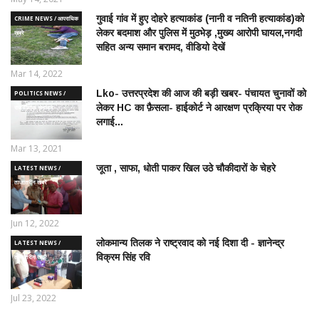
गुवाई गांव में हुए दोहरे हत्याकांड (नानी व नतिनी हत्याकांड)को
CRIME NEWS / आपराधिक
लेकर बदमाश और पुलिस में मुठभेड़ ,मुख्य आरोपी घायल,नगदी
ख़बरे
सहित अन्य समान बरामद, वीडियो देखें
Mar 14, 2022
Lko- उत्तरप्रदेश की आज की बड़ी खबर- पंचायत चुनावों को
POLITICS NEWS /
लेकर HC का फ़ैसला- हाईकोर्ट ने आरक्षण प्रक्रिया पर रोक
राजनीतिक समाचार
लगाई...
Mar 13, 2021
जूता , साफा, धोती पाकर खिल उठे चौकीदारों के चेहरे
LATEST NEWS /
ताज़ातरीन खबरें
Jun 12, 2022
लोकमान्य तिलक ने राष्ट्रवाद को नई दिशा दी - ज्ञानेन्द्र
LATEST NEWS /
विक्रम सिंह रवि
ताज़ातरीन खबरें
Jul 23, 2022