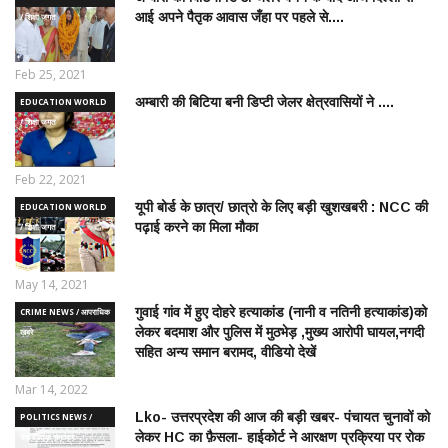
आई अपने पैतृक आवास जँहा पर पहले से....
/ शिक्षा जगत
Feb 25, 2021
अम्बारी की बिटिया बनी डिप्टी जेलर क्षेत्रवासियों ने ....
EDUCATION WORLD
/ शिक्षा जगत
Feb 22, 2021
यूपी बोर्ड के छात्र/ छात्रो के लिए बड़ी खुशखबरी : NCC की
EDUCATION WORLD
पढ़ाई करने का मिला मौका
/ शिक्षा जगत
May 14, 2021
गुवाई गांव में हुए दोहरे हत्याकांड (नानी व नतिनी हत्याकांड)को
CRIME NEWS / आपराधिक
लेकर बदमाश और पुलिस में मुठभेड़ ,मुख्य आरोपी घायल,नगदी
ख़बरे
सहित अन्य समान बरामद, वीडियो देखें
Mar 14, 2022
Lko- उत्तरप्रदेश की आज की बड़ी खबर- पंचायत चुनावों को
POLITICS NEWS /
लेकर HC का फ़ैसला- हाईकोर्ट ने आरक्षण प्रक्रिया पर रोक
राजनीतिक समाचार