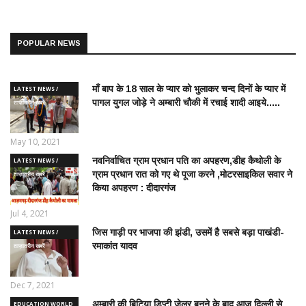
POPULAR NEWS
माँ बाप के 18 साल के प्यार को भुलाकर चन्द दिनों के प्यार में
LATEST NEWS /
पागल युगल जोड़े ने अम्बारी चौकी में रचाई शादी आइये.....
ताज़ातरीन खबरें
May 10, 2021
नवनिर्वाचित ग्राम प्रधान पति का अपहरण,डीह कैथोली के
LATEST NEWS /
ग्राम प्रधान रात को गए थे पूजा करने ,मोटरसाइकिल सवार ने
ताज़ातरीन खबरें
किया अपहरण : दीदारगंज
Jul 4, 2021
जिस गाड़ी पर भाजपा की झंडी, उसमें है सबसे बड़ा पाखंडी-
LATEST NEWS /
रमाकांत यादव
ताज़ातरीन खबरें
Dec 7, 2021
अम्बारी की बिटिया डिप्टी जेलर बनने के बाद आज दिल्ली से
EDUCATION WORLD