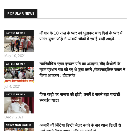
POPULAR NEWS
माँ बाप के 18 साल के प्यार को भुलाकर चन्द दिनों के प्यार में
LATEST NEWS /
पागल युगल जोड़े ने अम्बारी चौकी में रचाई शादी आइये.....
ताज़ातरीन खबरें
May 10, 2021
नवनिर्वाचित ग्राम प्रधान पति का अपहरण,डीह कैथोली के
LATEST NEWS /
ग्राम प्रधान रात को गए थे पूजा करने ,मोटरसाइकिल सवार ने
ताज़ातरीन खबरें
किया अपहरण : दीदारगंज
Jul 4, 2021
जिस गाड़ी पर भाजपा की झंडी, उसमें है सबसे बड़ा पाखंडी-
LATEST NEWS /
रमाकांत यादव
ताज़ातरीन खबरें
Dec 7, 2021
अम्बारी की बिटिया डिप्टी जेलर बनने के बाद आज दिल्ली से
EDUCATION WORLD
आई अपने पैतृक आवास जँहा पर पहले से....
/ शिक्षा जगत