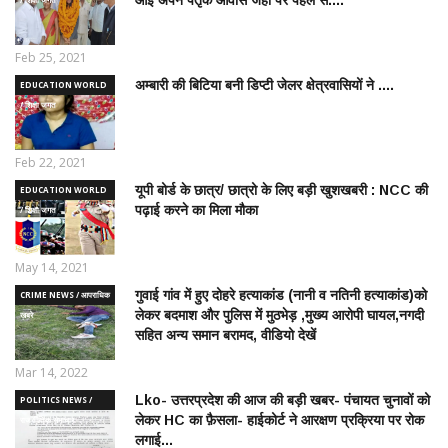
Feb 25, 2021
अम्बारी की बिटिया बनी डिप्टी जेलर क्षेत्रवासियों ने ....
EDUCATION WORLD
/ शिक्षा जगत
Feb 22, 2021
यूपी बोर्ड के छात्र/ छात्रो के लिए बड़ी खुशखबरी : NCC की
EDUCATION WORLD
पढ़ाई करने का मिला मौका
/ शिक्षा जगत
May 14, 2021
गुवाई गांव में हुए दोहरे हत्याकांड (नानी व नतिनी हत्याकांड)को
CRIME NEWS / आपराधिक
लेकर बदमाश और पुलिस में मुठभेड़ ,मुख्य आरोपी घायल,नगदी
ख़बरे
सहित अन्य समान बरामद, वीडियो देखें
Mar 14, 2022
Lko- उत्तरप्रदेश की आज की बड़ी खबर- पंचायत चुनावों को
POLITICS NEWS /
लेकर HC का फ़ैसला- हाईकोर्ट ने आरक्षण प्रक्रिया पर रोक
राजनीतिक समाचार
लगाई...