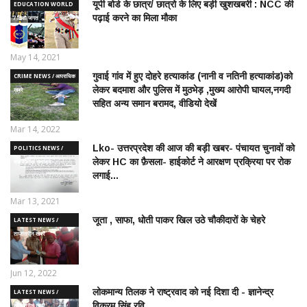
यूपी बोर्ड के छात्र/ छात्रो के लिए बड़ी खुशखबरी : NCC की
EDUCATION WORLD
पढ़ाई करने का मिला मौका
/ शिक्षा जगत
May 14, 2021
गुवाई गांव में हुए दोहरे हत्याकांड (नानी व नतिनी हत्याकांड)को
CRIME NEWS / आपराधिक
लेकर बदमाश और पुलिस में मुठभेड़ ,मुख्य आरोपी घायल,नगदी
ख़बरे
सहित अन्य समान बरामद, वीडियो देखें
Mar 14, 2022
Lko- उत्तरप्रदेश की आज की बड़ी खबर- पंचायत चुनावों को
POLITICS NEWS /
लेकर HC का फ़ैसला- हाईकोर्ट ने आरक्षण प्रक्रिया पर रोक
राजनीतिक समाचार
लगाई...
Mar 13, 2021
जूता , साफा, धोती पाकर खिल उठे चौकीदारों के चेहरे
LATEST NEWS /
ताज़ातरीन खबरें
Jun 12, 2022
लोकमान्य तिलक ने राष्ट्रवाद को नई दिशा दी - ज्ञानेन्द्र
LATEST NEWS /
विक्रम सिंह रवि
ताज़ातरीन खबरें