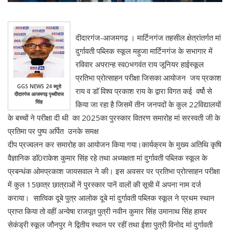
दीदारगंज-आजमगढ़ । मार्टिनगंज तहसील क्षेत्रांतर्गत मां
दुर्गावती पब्लिक स्कूल महुजा मार्टिनगंज के सभागार में
रविवार अपरान्ह स्व0भगवंत राय जूनियर हाईस्कूल
प्रतिभा प्रोत्साहन परीक्षा जिसका आयोजन जय प्रकाश
GGS NEWS 24 ब्यूरो
राय व डाॅ विश्व प्रकाश राय के द्वारा विगत कई वर्षो से
दीदारगंज आजमगढ़ पृथ्वीराज
सिंह
किया जा रहा है जिसमें तीन जनपदों के कुल 22विद्यालयों
के बच्चों ने परीक्षा दी थी का 2025का पुरस्कार वितरण समारोह मां सरस्वती जी के
प्रतिमा पर पुष्प अर्पित उनके समक्ष
दीप प्रज्वलन कर समारोह का आयोजन किया गया।कार्यक्रम के मुख्य अतिथि कृषि
वैज्ञानिक डाॅ0राकेश कुमार सिंह रहे तथा अध्यक्षता मां दुर्गावती पब्लिक स्कूल के
प्रबन्धंक ओमप्रकाश जायसवाल ने की। इस अवसर पर प्रतिभा प्रोत्साहन परीक्षा
में कुल 15छात्र छात्राओं नें पुरस्कार पानें वालों की सूची में अपना नाम दर्ज
कराया। सात्विक दूबे पुत्र आलोक दूबे मां दुर्गावती पब्लिक स्कूल ने प्रथम स्थान
प्राप्त किया तो वहीं अन्वेषा राजपूत पुत्री नवीन कुमार सिंह उमानाथ सिंह हायर
सेकंड्री स्कूल जौनपुर ने द्वितीय स्थान पर रहीं तथा ईशा पुत्री विनोद मां दुर्गावती