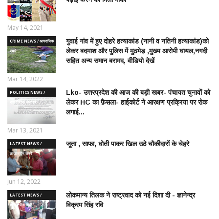
May 14, 2021
गुवाई गांव में हुए दोहरे हत्याकांड (नानी व नतिनी हत्याकांड)को
CRIME NEWS / आपराधिक
लेकर बदमाश और पुलिस में मुठभेड़ ,मुख्य आरोपी घायल,नगदी
ख़बरे
सहित अन्य समान बरामद, वीडियो देखें
Mar 14, 2022
Lko- उत्तरप्रदेश की आज की बड़ी खबर- पंचायत चुनावों को
POLITICS NEWS /
लेकर HC का फ़ैसला- हाईकोर्ट ने आरक्षण प्रक्रिया पर रोक
राजनीतिक समाचार
लगाई...
Mar 13, 2021
जूता , साफा, धोती पाकर खिल उठे चौकीदारों के चेहरे
LATEST NEWS /
ताज़ातरीन खबरें
Jun 12, 2022
लोकमान्य तिलक ने राष्ट्रवाद को नई दिशा दी - ज्ञानेन्द्र
LATEST NEWS /
विक्रम सिंह रवि
ताज़ातरीन खबरें