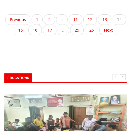
Previous
1
2
...
11
12
13
14
15
16
17
...
25
26
Next
EDUCATIONS