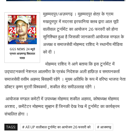
मुहम्मदपुर/अज़मगढ़ । मुहम्मदपुर क्षेत्र के ग्राम
मखदुमपुर में मदरसा इरफानिया क्लब द्वारा आल यूपी
वालीवाल टूर्नामेंट का आयोजन 26 फरवरी को होना
सुनिश्चित हुआ है जिसकी जानकारी आयोजक मण्डल के
अध्यक्ष व समाजसेवी मोहम्मद राशिद ने स्थानीय मीडिया
GGS NEWS 24 ब्यूरो
को दी ।
प्रभार आज़मगढ़ शिवलाल
यादव
मोहम्मद राशिद ने आगे बताया कि इस टूर्नामेंट में
उद्घाटनकर्ता नेशनल आलमीरा के प्रबंध निदेशक अली हाफ़िज़ व समापनकर्ता
समाजसेवी वसीम अहमद बिसहमी रहेंगे । मुख्य अतिथि के रूप में वरिष्ठ भाजपा नेता
डॉक्टर कृष्ण मुरारी विश्वकर्मा , शकील शेठ समीउल्लाह रहेंगे ।
आयोजक मण्डल कमेटी में उपाध्यक्ष मोहम्मद शकील अहमद, कोषाध्यक्ष मोहम्मद
अरशद , कमेंटेटर मोहम्मद सुब्हान हैं जिनकी देख रेख में टूर्नामेंट का कार्यक्रम
संचालित होगा ।
TAGS:
# All UP वालीबाल टूर्नामेंट का आयोजन 26 फरवरी को
# आजमगढ़