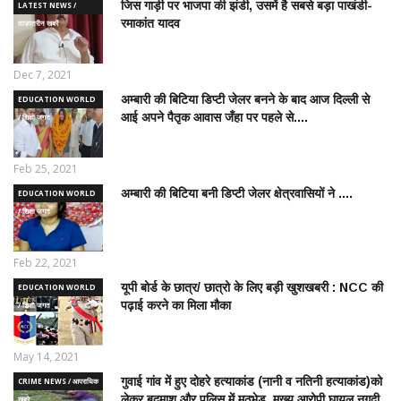
जिस गाड़ी पर भाजपा की झंडी, उसमें है सबसे बड़ा पाखंडी-
LATEST NEWS /
रमाकांत यादव
ताज़ातरीन खबरें
Dec 7, 2021
अम्बारी की बिटिया डिप्टी जेलर बनने के बाद आज दिल्ली से
EDUCATION WORLD
आई अपने पैतृक आवास जँहा पर पहले से....
/ शिक्षा जगत
Feb 25, 2021
अम्बारी की बिटिया बनी डिप्टी जेलर क्षेत्रवासियों ने ....
EDUCATION WORLD
/ शिक्षा जगत
Feb 22, 2021
यूपी बोर्ड के छात्र/ छात्रो के लिए बड़ी खुशखबरी : NCC की
EDUCATION WORLD
पढ़ाई करने का मिला मौका
/ शिक्षा जगत
May 14, 2021
गुवाई गांव में हुए दोहरे हत्याकांड (नानी व नतिनी हत्याकांड)को
CRIME NEWS / आपराधिक
लेकर बदमाश और पुलिस में मुठभेड़ ,मुख्य आरोपी घायल,नगदी
ख़बरे