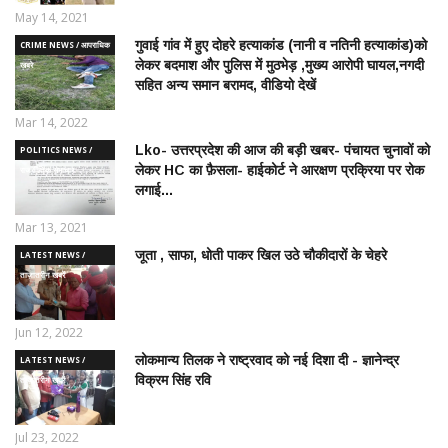
May 14, 2021
गुवाई गांव में हुए दोहरे हत्याकांड (नानी व नतिनी हत्याकांड)को
CRIME NEWS / आपराधिक
लेकर बदमाश और पुलिस में मुठभेड़ ,मुख्य आरोपी घायल,नगदी
ख़बरे
सहित अन्य समान बरामद, वीडियो देखें
Mar 14, 2022
Lko- उत्तरप्रदेश की आज की बड़ी खबर- पंचायत चुनावों को
POLITICS NEWS /
लेकर HC का फ़ैसला- हाईकोर्ट ने आरक्षण प्रक्रिया पर रोक
राजनीतिक समाचार
लगाई...
Mar 13, 2021
जूता , साफा, धोती पाकर खिल उठे चौकीदारों के चेहरे
LATEST NEWS /
ताज़ातरीन खबरें
Jun 12, 2022
लोकमान्य तिलक ने राष्ट्रवाद को नई दिशा दी - ज्ञानेन्द्र
LATEST NEWS /
विक्रम सिंह रवि
ताज़ातरीन खबरें
Jul 23, 2022