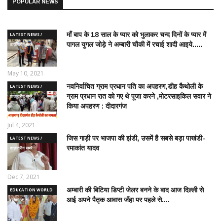
POPULAR NEWS
माँ बाप के 18 साल के प्यार को भुलाकर चन्द दिनों के प्यार में
LATEST NEWS /
पागल युगल जोड़े ने अम्बारी चौकी में रचाई शादी आइये.....
ताज़ातरीन खबरें
May 10, 2021
नवनिर्वाचित ग्राम प्रधान पति का अपहरण,डीह कैथोली के
LATEST NEWS /
ग्राम प्रधान रात को गए थे पूजा करने ,मोटरसाइकिल सवार ने
ताज़ातरीन खबरें
किया अपहरण : दीदारगंज
Jul 4, 2021
जिस गाड़ी पर भाजपा की झंडी, उसमें है सबसे बड़ा पाखंडी-
LATEST NEWS /
रमाकांत यादव
ताज़ातरीन खबरें
Dec 7, 2021
अम्बारी की बिटिया डिप्टी जेलर बनने के बाद आज दिल्ली से
EDUCATION WORLD
आई अपने पैतृक आवास जँहा पर पहले से....
/ शिक्षा जगत