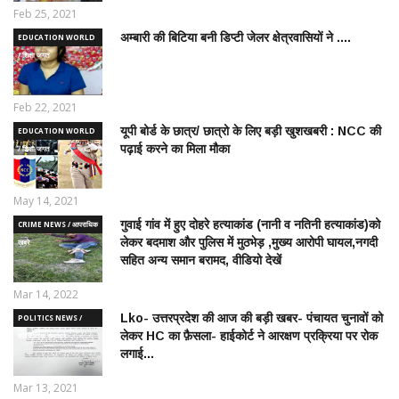
Feb 25, 2021
अम्बारी की बिटिया बनी डिप्टी जेलर क्षेत्रवासियों ने ....
EDUCATION WORLD
/ शिक्षा जगत
Feb 22, 2021
यूपी बोर्ड के छात्र/ छात्रो के लिए बड़ी खुशखबरी : NCC की
EDUCATION WORLD
पढ़ाई करने का मिला मौका
/ शिक्षा जगत
May 14, 2021
गुवाई गांव में हुए दोहरे हत्याकांड (नानी व नतिनी हत्याकांड)को
CRIME NEWS / आपराधिक
लेकर बदमाश और पुलिस में मुठभेड़ ,मुख्य आरोपी घायल,नगदी
ख़बरे
सहित अन्य समान बरामद, वीडियो देखें
Mar 14, 2022
Lko- उत्तरप्रदेश की आज की बड़ी खबर- पंचायत चुनावों को
POLITICS NEWS /
लेकर HC का फ़ैसला- हाईकोर्ट ने आरक्षण प्रक्रिया पर रोक
राजनीतिक समाचार
लगाई...
Mar 13, 2021