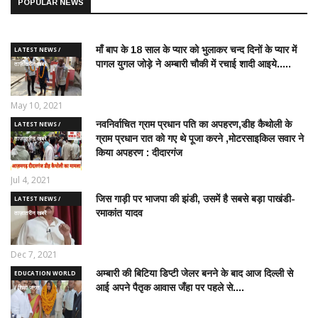
POPULAR NEWS
माँ बाप के 18 साल के प्यार को भुलाकर चन्द दिनों के प्यार में
LATEST NEWS /
पागल युगल जोड़े ने अम्बारी चौकी में रचाई शादी आइये.....
ताज़ातरीन खबरें
May 10, 2021
नवनिर्वाचित ग्राम प्रधान पति का अपहरण,डीह कैथोली के
LATEST NEWS /
ग्राम प्रधान रात को गए थे पूजा करने ,मोटरसाइकिल सवार ने
ताज़ातरीन खबरें
किया अपहरण : दीदारगंज
Jul 4, 2021
जिस गाड़ी पर भाजपा की झंडी, उसमें है सबसे बड़ा पाखंडी-
LATEST NEWS /
रमाकांत यादव
ताज़ातरीन खबरें
Dec 7, 2021
अम्बारी की बिटिया डिप्टी जेलर बनने के बाद आज दिल्ली से
EDUCATION WORLD
आई अपने पैतृक आवास जँहा पर पहले से....
/ शिक्षा जगत