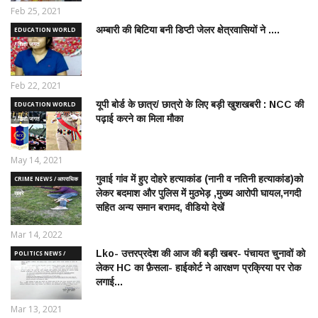
Feb 25, 2021
अम्बारी की बिटिया बनी डिप्टी जेलर क्षेत्रवासियों ने ....
EDUCATION WORLD
/ शिक्षा जगत
Feb 22, 2021
यूपी बोर्ड के छात्र/ छात्रो के लिए बड़ी खुशखबरी : NCC की
EDUCATION WORLD
पढ़ाई करने का मिला मौका
/ शिक्षा जगत
May 14, 2021
गुवाई गांव में हुए दोहरे हत्याकांड (नानी व नतिनी हत्याकांड)को
CRIME NEWS / आपराधिक
लेकर बदमाश और पुलिस में मुठभेड़ ,मुख्य आरोपी घायल,नगदी
ख़बरे
सहित अन्य समान बरामद, वीडियो देखें
Mar 14, 2022
Lko- उत्तरप्रदेश की आज की बड़ी खबर- पंचायत चुनावों को
POLITICS NEWS /
लेकर HC का फ़ैसला- हाईकोर्ट ने आरक्षण प्रक्रिया पर रोक
राजनीतिक समाचार
लगाई...
Mar 13, 2021