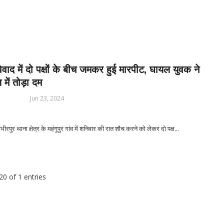
 323 – बाबिलोन में सिकंदर महान की मृत्यु ♦️ईसा पूर्व 214 – चीन की महान दीवार (G
 ओलंपिक खेल आयोजित ♦️ईसा पूर्व 753 – रोम नगर की स्थापना ♦️ईसा पूर्व 490 – मैराथ
िवाद में दो पक्षों के बीच जमकर हुई मारपीट, घायल युवक ने
 में तोड़ा दम
Jun 23, 2024
पुर थाना क्षेत्र के महंगूपुर गांव में शनिवार की रात शौच करने को लेकर दो पक्ष...
0 of 1 entries