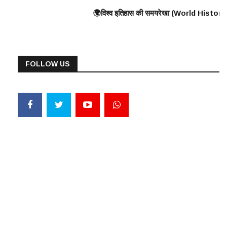
reat Wall) के निर्माण की शुरुआत ⸻ 🟠 375 ई. – हूणों का यूरोप पर आक्रमण 🟠 570 
न का युद्ध, यूनानियों ने फारसियों को पराजित किया ♦️ ईसा पूर्व 360 – प्लेटो और अ
🌍विश्व इतिहास की समयरेखा (World History Timeline) ⸻ ♦️ ईसा पूर
FOLLOW US