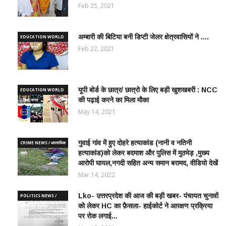
Feb 25, 2021
अम्बारी की बिटिया बनी डिप्टी जेलर क्षेत्रवासियों ने ....
EDUCATION WORLD
/ शिक्षा जगत
Feb 22, 2021
यूपी बोर्ड के छात्र/ छात्रो के लिए बड़ी खुशखबरी : NCC
EDUCATION WORLD
जिला कांग्रेस कमेटी की मासिक बैठक जिला अध्यक्ष की
RTC में महिला रिक्रूट आरक्ष
की पढ़ाई करने का मिला मौका
/ शिक्षा जगत
देखरेख में संपन्न
संपन्न, टीम-B बनी चैंपियन सुर
May 14, 2021
May 3, 2026
Apr 23, 2026
गुवाई गांव में हुए दोहरे हत्याकांड (नानी व नतिनी
CRIME NEWS / आपराधिक
हत्याकांड)को लेकर बदमाश और पुलिस में मुठभेड़ ,मुख्य
ख़बरे
आरोपी घायल,नगदी सहित अन्य समान बरामद, वीडियो देखें
Mar 14, 2022
Lko- उत्तरप्रदेश की आज की बड़ी खबर- पंचायत चुनावों
POLITICS NEWS /
को लेकर HC का फ़ैसला- हाईकोर्ट ने आरक्षण प्रक्रिया
राजनीतिक समाचार
पर रोक लगाई...