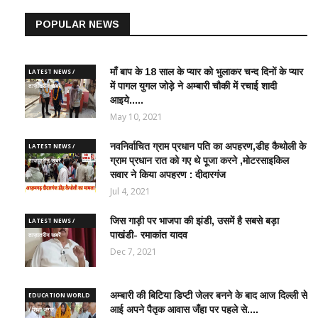
POPULAR NEWS
माँ बाप के 18 साल के प्यार को भुलाकर चन्द दिनों के प्यार
LATEST NEWS /
में पागल युगल जोड़े ने अम्बारी चौकी में रचाई शादी
ताज़ातरीन खबरें
आइये.....
May 10, 2021
नवनिर्वाचित ग्राम प्रधान पति का अपहरण,डीह कैथोली के
LATEST NEWS /
ग्राम प्रधान रात को गए थे पूजा करने ,मोटरसाइकिल
ताज़ातरीन खबरें
सवार ने किया अपहरण : दीदारगंज
Jul 4, 2021
जौनपुर मेडिकल कॉलेज में संचारी रोग नियंत्रण और
JEECUP चतुर्थ चरण काउं
'दस्तक' अभियान तेज, डेंगू-मलेरिया से बचाव के लिए व्या...
परिणाम घोषित, 31 जुलाई से शु
जिस गाड़ी पर भाजपा की झंडी, उसमें है सबसे बड़ा
LATEST NEWS /
वेरिफिकेशन
Jul 31, 2026
पाखंडी- रमाकांत यादव
ताज़ातरीन खबरें
Jul 30, 2026
Dec 7, 2021
अम्बारी की बिटिया डिप्टी जेलर बनने के बाद आज दिल्ली से
EDUCATION WORLD
आई अपने पैतृक आवास जँहा पर पहले से....
/ शिक्षा जगत