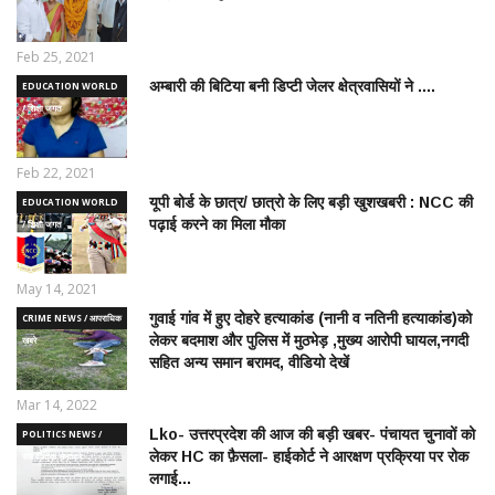
Feb 25, 2021
अम्बारी की बिटिया बनी डिप्टी जेलर क्षेत्रवासियों ने ....
EDUCATION WORLD
/ शिक्षा जगत
Feb 22, 2021
यूपी बोर्ड के छात्र/ छात्रो के लिए बड़ी खुशखबरी : NCC की
EDUCATION WORLD
पढ़ाई करने का मिला मौका
/ शिक्षा जगत
May 14, 2021
गुवाई गांव में हुए दोहरे हत्याकांड (नानी व नतिनी हत्याकांड)को
CRIME NEWS / आपराधिक
लेकर बदमाश और पुलिस में मुठभेड़ ,मुख्य आरोपी घायल,नगदी
ख़बरे
सहित अन्य समान बरामद, वीडियो देखें
Mar 14, 2022
Lko- उत्तरप्रदेश की आज की बड़ी खबर- पंचायत चुनावों को
POLITICS NEWS /
लेकर HC का फ़ैसला- हाईकोर्ट ने आरक्षण प्रक्रिया पर रोक
राजनीतिक समाचार
लगाई...