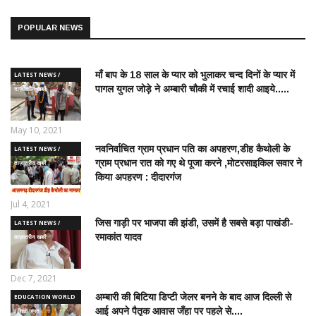
POPULAR NEWS
माँ बाप के 18 साल के प्यार को भुलाकर चन्द दिनों के प्यार में
LATEST NEWS /
पागल युगल जोड़े ने अम्बारी चौकी में रचाई शादी आइये.....
ताज़ातरीन खबरें
May 10, 2021
नवनिर्वाचित ग्राम प्रधान पति का अपहरण,डीह कैथोली के
LATEST NEWS /
ग्राम प्रधान रात को गए थे पूजा करने ,मोटरसाइकिल सवार ने
ताज़ातरीन खबरें
किया अपहरण : दीदारगंज
Jul 4, 2021
जिस गाड़ी पर भाजपा की झंडी, उसमें है सबसे बड़ा पाखंडी-
LATEST NEWS /
रमाकांत यादव
ताज़ातरीन खबरें
Dec 7, 2021
अम्बारी की बिटिया डिप्टी जेलर बनने के बाद आज दिल्ली से
EDUCATION WORLD
आई अपने पैतृक आवास जँहा पर पहले से....
/ शिक्षा जगत