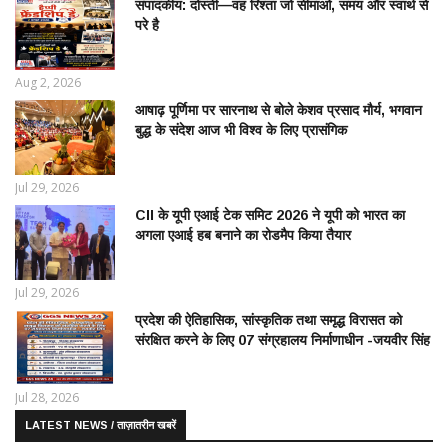
संपादकीय: दोस्ती—वह रिश्ता जो सीमाओं, समय और स्वार्थ से
परे है
Aug 2, 2026
आषाढ़ पूर्णिमा पर सारनाथ से बोले केशव प्रसाद मौर्य, भगवान
बुद्ध के संदेश आज भी विश्व के लिए प्रासंगिक
Jul 29, 2026
CII के यूपी एआई टेक समिट 2026 ने यूपी को भारत का
अगला एआई हब बनाने का रोडमैप किया तैयार
Jul 29, 2026
प्रदेश की ऐतिहासिक, सांस्कृतिक तथा समृद्ध विरासत को
संरक्षित करने के लिए 07 संग्रहालय निर्माणाधीन -जयवीर सिंह
Jul 28, 2026
LATEST NEWS / ताज़ातरीन खबरें