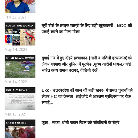
Feb 22, 2021
यूपी बोर्ड के छात्र/ छात्रो के लिए बड़ी खुशखबरी : NCC की
EDUCATION WORLD
पढ़ाई करने का मिला मौका
/ शिक्षा जगत
May 14, 2021
गुवाई गांव में हुए दोहरे हत्याकांड (नानी व नतिनी हत्याकांड)को
CRIME NEWS / आपराधिक
लेकर बदमाश और पुलिस में मुठभेड़ ,मुख्य आरोपी घायल,नगदी
ख़बरे
सहित अन्य समान बरामद, वीडियो देखें
Mar 14, 2022
Lko- उत्तरप्रदेश की आज की बड़ी खबर- पंचायत चुनावों को
POLITICS NEWS /
लेकर HC का फ़ैसला- हाईकोर्ट ने आरक्षण प्रक्रिया पर रोक
राजनीतिक समाचार
लगाई...
Mar 13, 2021
जूता , साफा, धोती पाकर खिल उठे चौकीदारों के चेहरे
LATEST NEWS /
ताज़ातरीन खबरें