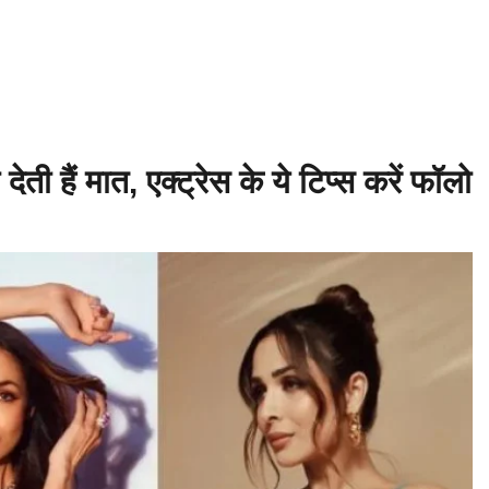
बाबिलोन में सिकंदर महान की मृत्यु ♦️ईसा पूर्व 214 – चीन की महान दीवार (Great Wa
खेल आयोजित ♦️ईसा पूर्व 753 – रोम नगर की स्थापना ♦️ईसा पूर्व 490 – मैराथन का यु
ेती हैं मात, एक्ट्रेस के ये टिप्स करें फॉलो