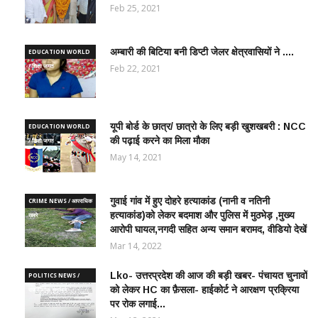
Feb 25, 2021
अम्बारी की बिटिया बनी डिप्टी जेलर क्षेत्रवासियों ने ....
EDUCATION WORLD
/ शिक्षा जगत
Feb 22, 2021
यूपी बोर्ड के छात्र/ छात्रो के लिए बड़ी खुशखबरी : NCC
EDUCATION WORLD
की पढ़ाई करने का मिला मौका
/ शिक्षा जगत
May 14, 2021
गुवाई गांव में हुए दोहरे हत्याकांड (नानी व नतिनी
CRIME NEWS / आपराधिक
हत्याकांड)को लेकर बदमाश और पुलिस में मुठभेड़ ,मुख्य
ख़बरे
आरोपी घायल,नगदी सहित अन्य समान बरामद, वीडियो देखें
Mar 14, 2022
Lko- उत्तरप्रदेश की आज की बड़ी खबर- पंचायत चुनावों
POLITICS NEWS /
को लेकर HC का फ़ैसला- हाईकोर्ट ने आरक्षण प्रक्रिया
राजनीतिक समाचार
पर रोक लगाई...