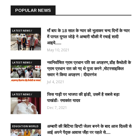
POPULAR NEWS
माँ बाप के 18 साल के प्यार को भुलाकर चन्द दिनों के प्यार
LATEST NEWS /
में पागल युगल जोड़े ने अम्बारी चौकी में रचाई शादी
ताज़ातरीन खबरें
आइये.....
May 10, 2021
नवनिर्वाचित ग्राम प्रधान पति का अपहरण,डीह कैथोली के
LATEST NEWS /
ग्राम प्रधान रात को गए थे पूजा करने ,मोटरसाइकिल
ताज़ातरीन खबरें
सवार ने किया अपहरण : दीदारगंज
Jul 4, 2021
जिस गाड़ी पर भाजपा की झंडी, उसमें है सबसे बड़ा
LATEST NEWS /
पाखंडी- रमाकांत यादव
ताज़ातरीन खबरें
Dec 7, 2021
अम्बारी की बिटिया डिप्टी जेलर बनने के बाद आज दिल्ली से
EDUCATION WORLD
आई अपने पैतृक आवास जँहा पर पहले से....
/ शिक्षा जगत