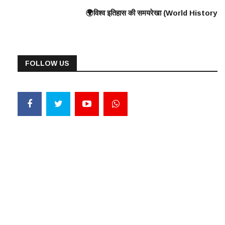
ll) के निर्माण की शुरुआत ⸻ 🟠 375 ई. – हूणों का यूरोप पर आक्रमण 🟠 570 ई. – पै
द्ध, यूनानियों ने फारसियों को पराजित किया ♦️ ईसा पूर्व 360 – प्लेटो और अरस्तू क
🌍विश्व इतिहास की समयरेखा (World History Timeline) ⸻ ♦️ ईसा पूर्व 3000
FOLLOW US